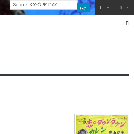
Go
What links her
Log in
Related chang
Special pages
Printable vers
Permanent lin
Page informat
Recent chang
Help