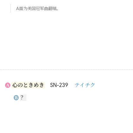
A面为美国冠军曲翻唱。
心のときめき
SN-239
テイチク
A
？
B