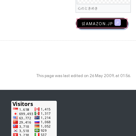
心のときめき
🛒AMAZON.jp
This page was last edited on 26 May 2009, at 01:56.