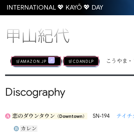
INTERNATIONAL 💖 KAYŌ 💖 DAY
甲山紀代
🛒AMAZON.jp
🛒CDandLP
こうやま・
Discography
恋のダウンタウン
SN-194
テイチ
A
（Downtown）
カレン
B