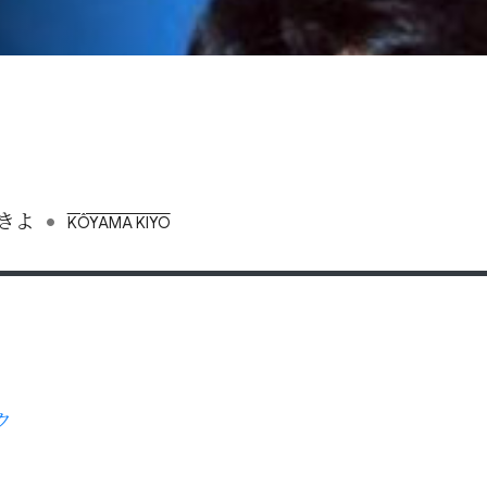
•
きよ
KÔYAMA KIYO
ク