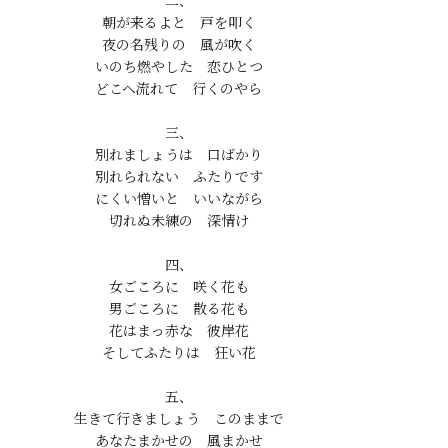
二、

朝が来るよと　戸を叩く

夜の名残りの　風が吹く

いのち燃やした　恋ひとつ

どこへ流れて　行くのやら

三、

別れましょうは　口ばかり

別れられない　ふたりです

にくい憎いと　いいながら

切れぬ未練の　深情け

四、

女ごころに　咲く花も

男ごころに　散る花も

花はまっ赤な　彼岸花

そしてふたりは　狂い花

五、

生きて行きましょう　このままで

あなたまかせの　風まかせ
