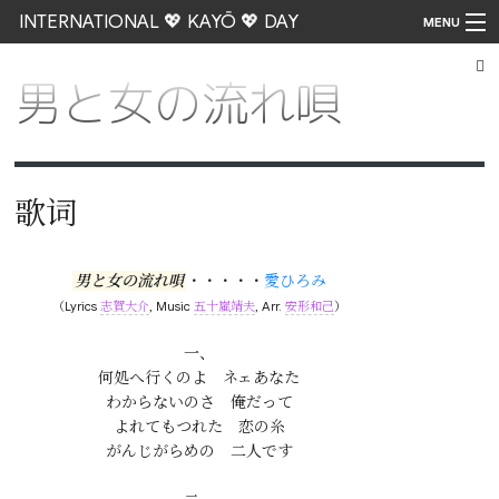
INTERNATIONAL 💖 KAYŌ 💖 DAY
MENU
男と女の流れ唄
Go
歌词
男と女の流れ唄
・・・・・
愛ひろみ
（Lyrics
志賀大介
, Music
五十嵐靖夫
, Arr.
安形和己
）
一、

何処へ行くのよ　ネェあなた

わからないのさ　俺だって

よれてもつれた　恋の糸

がんじがらめの　二人です
