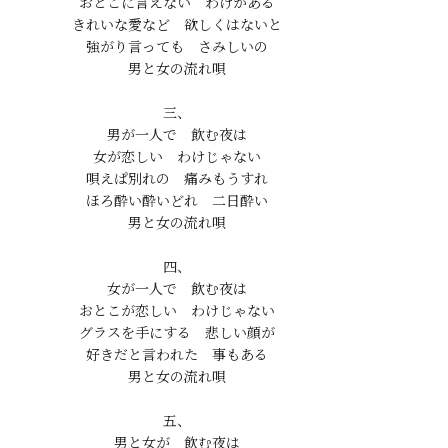
おとこに言えない　わけがある

きれいな愛など　欲しくはないと

強がり言っても　さみしいの

男と女の流れ唄

三、

男が一人で　飲む夜は

女が恋しい　わけじゃない

唄えぱ別れの　痛みもうすれ

ほろ酔い酔いどれ　二日酔い

男と女の流れ唄

四、

女が一人で　飲む夜は

おとこが恋しい　わけじゃない

グラスを手にする　悲しい顔が

好きだと言われた　事もある

男と女の流れ唄

五、

男と女が　飲む夜は
