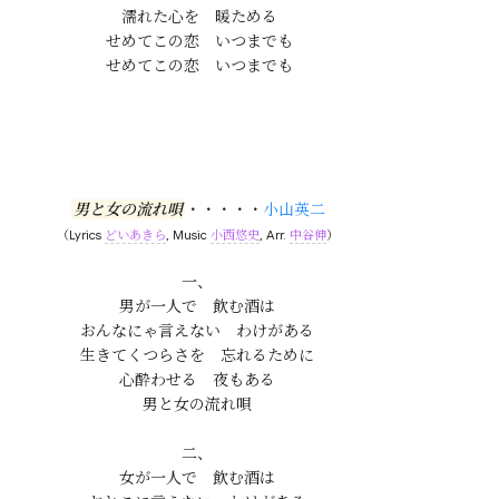
濡れた心を　暖ためる

せめてこの恋　いつまでも

男と女の流れ唄
・・・・・
小山英二
（Lyrics
どいあきら
, Music
小西悠史
, Arr.
中谷伸
）
一、

男が一人で　飲む酒は

おんなにゃ言えない　わけがある

生きてくつらさを　忘れるために

心酔わせる　夜もある

男と女の流れ唄

二、

女が一人で　飲む酒は
