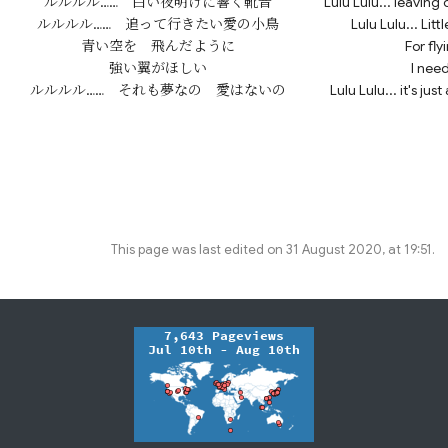
ルルルル……　白い夜明けに響く靴音

Lulu Lulu... leaving
ルルルル……　追って行きたい愛の小鳥

Lulu Lulu... Litt
青い空を　飛んだように

For fly
強い翼がほしい

I nee
This page was last edited on 31 August 2020, at 19:51.