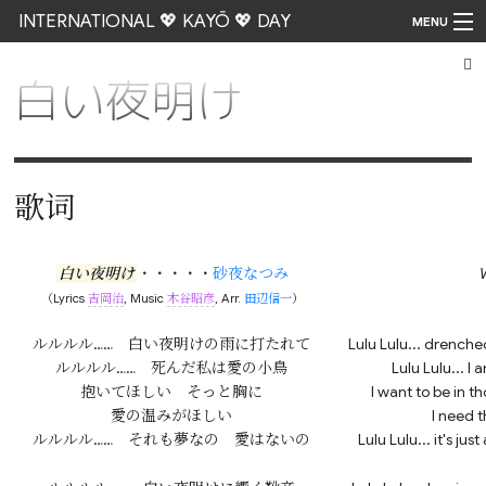
INTERNATIONAL 💖 KAYŌ 💖 DAY
MENU
白い夜明け
Go
歌词
白い夜明け
・・・・・
砂夜なつみ
（Lyrics
吉岡治
, Music
木谷昭彦
, Arr.
田辺信一
）
ルルルル……　白い夜明けの雨に打たれて

Lulu Lulu... drenche
ルルルル……　死んだ私は愛の小鳥

Lulu Lulu... I 
抱いてほしい　そっと胸に

I want to be in t
愛の温みがほしい

I need 