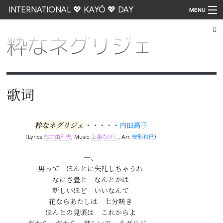
INTERNATIONAL 💖 KAYŌ 💖 DAY
MENU
粋なネグリジェ
Go
歌词
粋なネグリジェ
・・・・・
内田高子
（Lyrics
松井由利夫
, Music
上条たけし
, Arr.
安形和巳
）
一、

男って　ほんとに失礼しちゃうわ

なにさ畳と　なんとかは

新しいほど　いいなんて

花ならあたしは　七分咲き

ほんとの見頃は　これからよ
