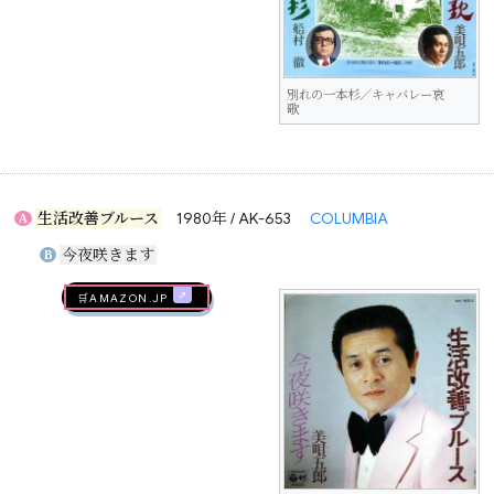
別れの一本杉／キャバレー哀
歌
生活改善ブルース
1980年 / AK-653
COLUMBIA
A
今夜咲きます
B
🛒AMAZON.jp