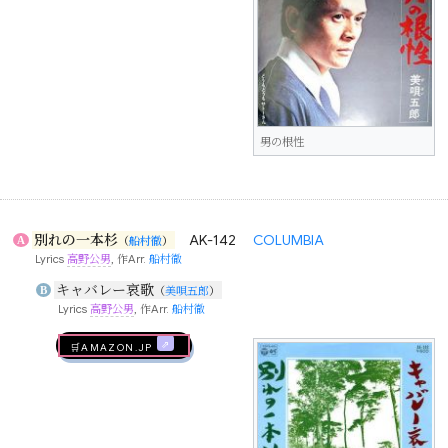
男の根性
別れの一本杉
AK-142
COLUMBIA
A
（
船村徹
）
Lyrics
高野公男
, 作Arr.
船村徹
キャバレー哀歌
B
（
美唄五郎
）
Lyrics
高野公男
, 作Arr.
船村徹
🛒AMAZON.jp