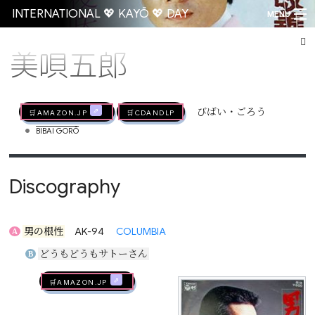
INTERNATIONAL 💖 KAYŌ 💖 DAY
MENU
美唄五郎
Go
🛒AMAZON.jp
🛒CDandLP
びばい・ごろう
•
BIBAI GORŌ
Discography
男の根性
AK-94
COLUMBIA
A
どうもどうもサトーさん
B
🛒AMAZON.jp