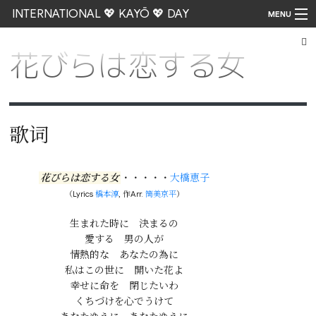
INTERNATIONAL 💖 KAYŌ 💖 DAY
MENU
花びらは恋する女
Go
歌词
花びらは恋する女
・・・・・
大橋恵子
（Lyrics
橋本淳
, 作Arr.
筒美京平
）
生まれた時に　決まるの

愛する　男の人が

情熱的な　あなたの為に

私はこの世に　開いた花よ

幸せに命を　閉じたいわ

くちづけを心でうけて
