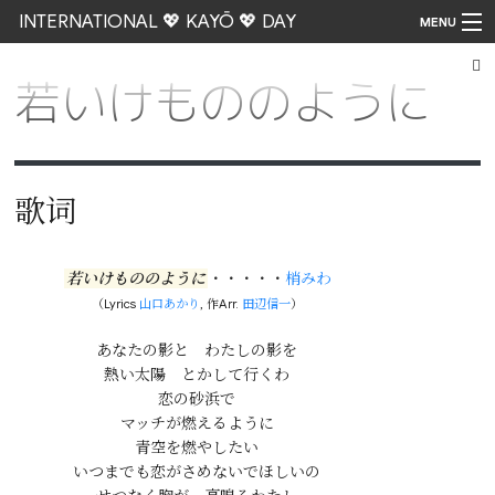
INTERNATIONAL 💖 KAYŌ 💖 DAY
MENU
若いけもののように
Go
歌词
若いけもののように
・・・・・
梢みわ
（Lyrics
山口あかり
, 作Arr.
田辺信一
）
あなたの影と　わたしの影を

熱い太陽　とかして行くわ

恋の砂浜で

マッチが燃えるように

青空を燃やしたい

いつまでも恋がさめないでほしいの
