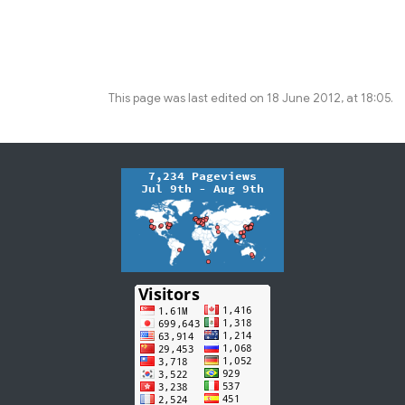
This page was last edited on 18 June 2012, at 18:05.