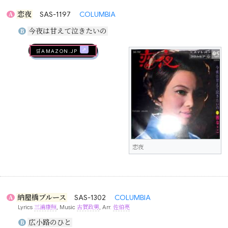
恋夜
SAS-1197
COLUMBIA
A
今夜は甘えて泣きたいの
B
🛒AMAZON.jp
恋夜
納屋橋ブルース
SAS-1302
COLUMBIA
A
Lyrics
三浦康照
, Music
古賀政男
, Arr.
佐伯亮
広小路のひと
B