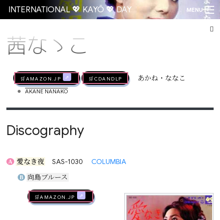
INTERNATIONAL 💖 KAYŌ 💖 DAY
MENU
茜なゝこ
Go
🛒AMAZON.jp
🛒CDandLP
あかね・ななこ
•
AKANE NANAKO
Discography
愛なき夜
SAS-1030
COLUMBIA
A
向島ブルース
B
🛒AMAZON.jp