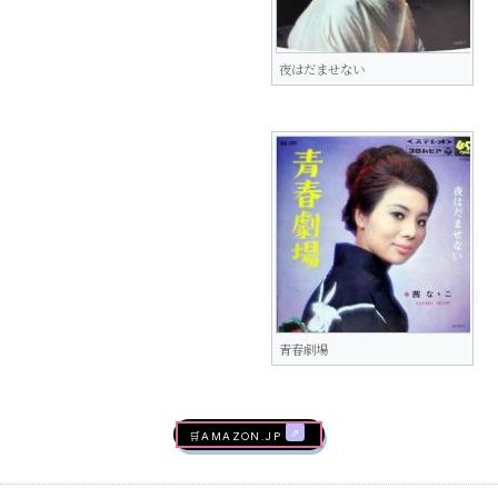
夜はだませない
青春劇場
🛒AMAZON.jp