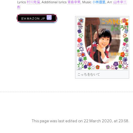
Lyrics
村川克信
, Additional lyrics
青島幸男
, Music
小林亜星
, Arr.
山木幸三
郎
🛒AMAZON.jp
こっちをむいて
This page was last edited on 22 March 2020, at 23:58.