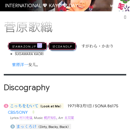
INTERNATIONAL 💖 KAYŌ 💖 DAY
MENU
菅原歌織
Go
🛒AMAZON.jp
🛒CDandLP
すがわら・かおり
•
SUGAWARA KAORI
菅原洋一
女儿。
Discography
こっちをむいて
1971年3月1日 / SONA 86175
A
（Look at Me）
CBS/SONY
Lyrics
村川克信
, Music
梶沢知弘
, Arr.
北双葉
まっくろけ
B
（Dirty, Blacky, Black）