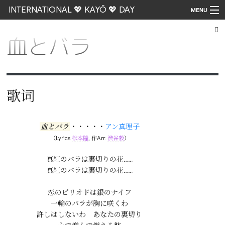
INTERNATIONAL 💖 KAYŌ 💖 DAY
MENU
血とバラ
Go
歌词
血とバラ
・・・・・
アン真理子
（Lyrics
松本隆
, 作Arr.
渋谷毅
）
真紅のバラは裏切りの花……

真紅のバラは裏切りの花……

恋のピリオドは銀のナイフ

一輪のバラが胸に咲くわ

許しはしないわ　あなたの裏切り
