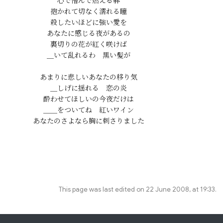
心で憎んで燃える躰

抱かれて切なく濡れる瞳

殺したいほどに強い愛を

あなたに感じる夜があるの

裏切りの花が紅く咲けば

＿いて乱れるわ　黒い髪が

あまりに悲しいあなたの移り気

＿しげに揺れる　恋の炎

酔わせてほしいの今夜だけは

＿＿をついてね　紅いワイン

This page was last edited on 22 June 2008, at 19:33.