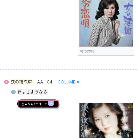
夜の恋唄
涙の夜汽車
AA-104
COLUMBIA
A
夢よさようなら
B
🛒AMAZON.jp