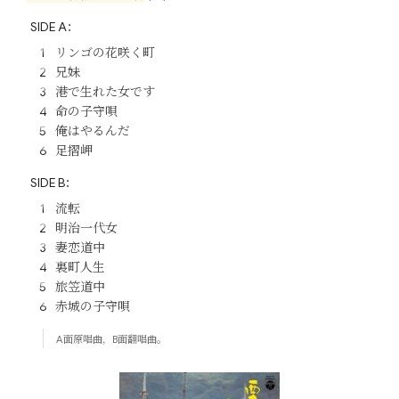
SIDE A：
リンゴの花咲く町
兄妹
港で生れた女です
命の子守唄
俺はやるんだ
足摺岬
SIDE B：
流転
明治一代女
妻恋道中
裏町人生
旅笠道中
赤城の子守唄
A面原唱曲，B面翻唱曲。