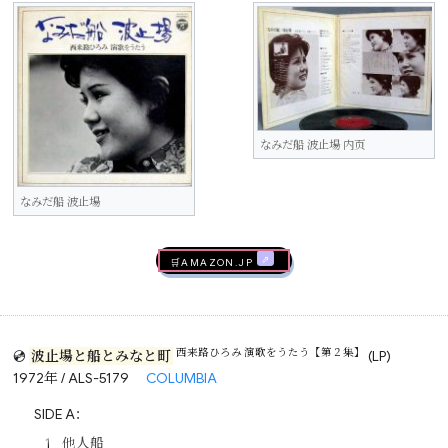
なみだ船 波止場 内页
なみだ船 波止場
🛒AMAZON.jp
西来路ひろみ 演歌をうたう【第２集】
💿
波止場と船とみなと町
(LP)
1972年 / ALS-5179
COLUMBIA
SIDE A：
他人船