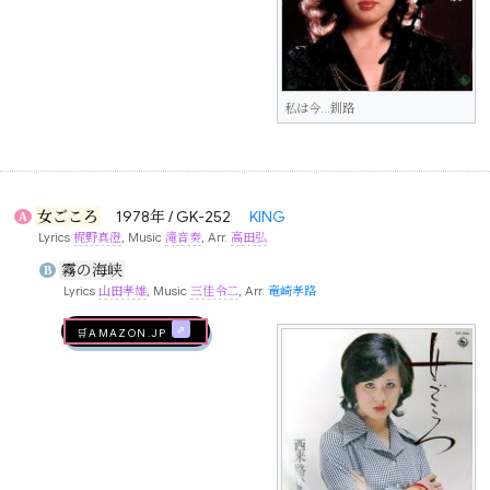
私は今…釧路
女ごころ
1978年 / GK-252
KING
A
Lyrics
梶野真澄
, Music
滝音奏
, Arr.
高田弘
霧の海峡
B
Lyrics
山田孝雄
, Music
三佳令二
, Arr.
竜崎孝路
🛒AMAZON.jp