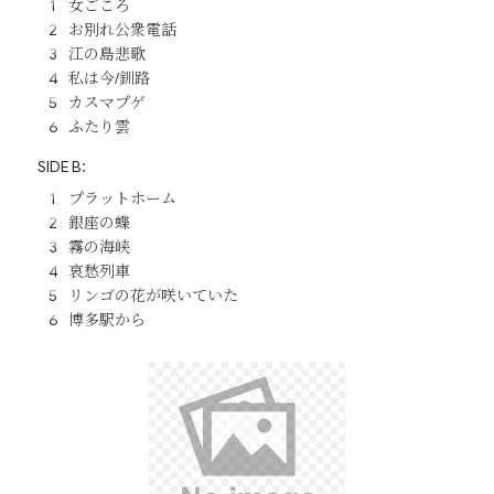
女ごころ
お別れ公衆電話
江の島悲歌
私は今/釧路
カスマプゲ
ふたり雲
SIDE B：
プラットホーム
銀座の蝶
霧の海峡
哀愁列車
リンゴの花が咲いていた
博多駅から