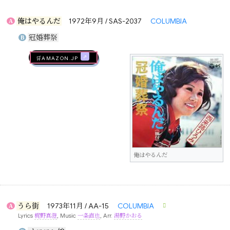
俺はやるんだ
1972年9月 / SAS-2037
COLUMBIA
A
冠婚葬祭
B
🛒AMAZON.jp
俺はやるんだ
うら街
1973年11月 / AA-15
COLUMBIA
A
Lyrics
梶野真澄
, Music
一条直也
, Arr.
湯野かおる