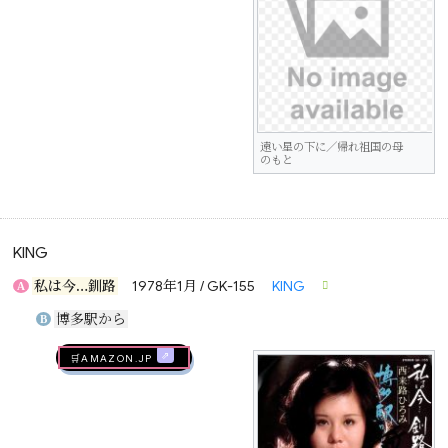
遠い星の下に／帰れ祖国の母
のもと
KING
私は今…釧路
1978年1月 / GK-155
KING
A
博多駅から
B
🛒AMAZON.jp