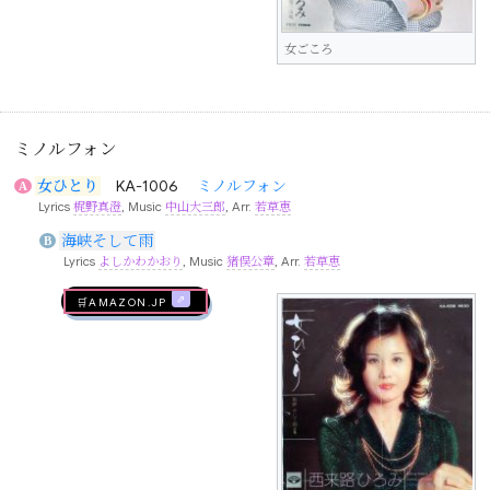
女ごころ
ミノルフォン
女ひとり
KA-1006
ミノルフォン
A
Lyrics
梶野真澄
, Music
中山大三郎
, Arr.
若草恵
海峡そして雨
B
Lyrics
よしかわかおり
, Music
猪俣公章
, Arr.
若草恵
🛒AMAZON.jp