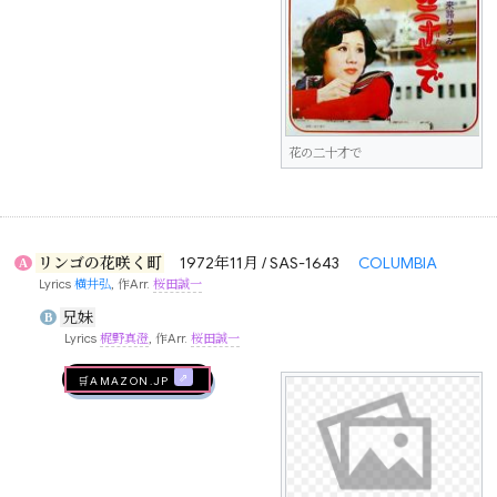
花の二十才で
リンゴの花咲く町
1972年11月 / SAS-1643
COLUMBIA
A
Lyrics
横井弘
, 作Arr.
桜田誠一
兄妹
B
Lyrics
梶野真澄
, 作Arr.
桜田誠一
🛒AMAZON.jp