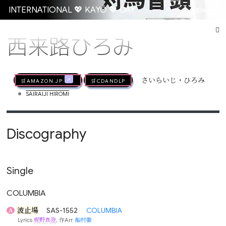
INTERNATIONAL 💖 KAYŌ 💖 DAY
MENU
西来路ひろみ
Go
🛒AMAZON.jp
🛒CDandLP
さいらいじ・ひろみ
•
SAIRAIJI HIROMI
Discography
Single
COLUMBIA
波止場
SAS-1552
COLUMBIA
A
Lyrics
梶野真澄
, 作Arr.
船村徹