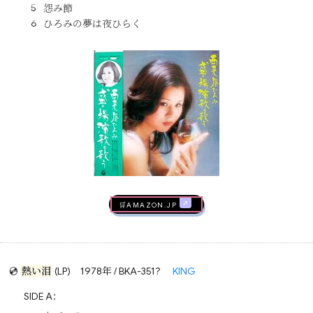
怨み節
ひろみの夢は夜ひらく
🛒AMAZON.jp
💿
熱い泪
(LP)
1978年 / BKA-351?
KING
SIDE A：