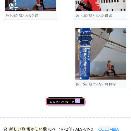
波止場と船とみなと町
波止場と船とみなと町 底
波止場と船とみなと町 侧标
🛒AMAZON.jp
💿
新しい歌 懐かしい歌
(LP)
1972年 / ALS-5190
COLUMBIA