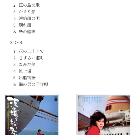
江の島悲歌
かえり船
連絡船の唄
別れ船
島の船唄
SIDE B：
花の二十才で
さすらい港町
なみだ船
波止場
出船物語
海の男の子守唄