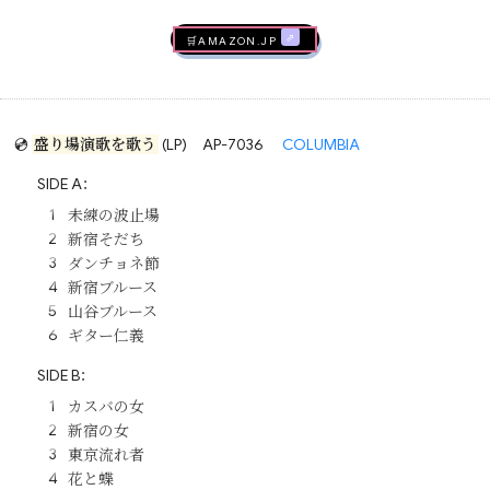
🛒AMAZON.jp
💿
盛り場演歌を歌う
(LP)
AP-7036
COLUMBIA
SIDE A：
未練の波止場
新宿そだち
ダンチョネ節
新宿ブルース
山谷ブルース
ギター仁義
SIDE B：
カスバの女
新宿の女
東京流れ者
花と蝶