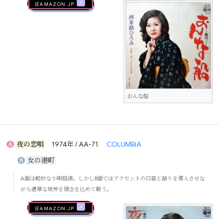
🛒AMAZON.jp
おんな船
夜の恋唄
1974年 / AA-71
COLUMBIA
A
女の港町
B
A面は軽妙な小唄路線。しかしB面ではアクセントの口笛と語りを導入させな
がら濃厚な世界を情念を込めて歌う。
🛒AMAZON.jp