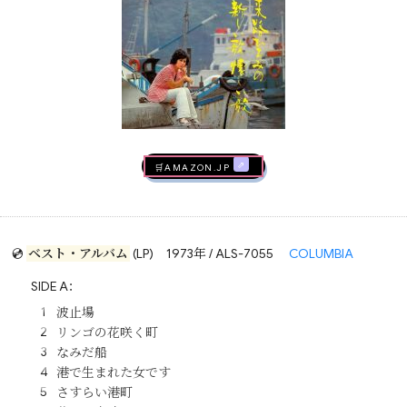
🛒AMAZON.jp
💿
ベスト・アルバム
(LP)
1973年 / ALS-7055
COLUMBIA
SIDE A：
波止場
リンゴの花咲く町
なみだ船
港で生まれた女です
さすらい港町