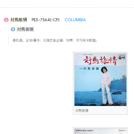
対馬旅情
PES-7364(-CP)
COLUMBIA
A
対馬音頭
B
委托盘。企划/著作：玄海艺能企画；协赞：对马观光联盟。
対馬旅情