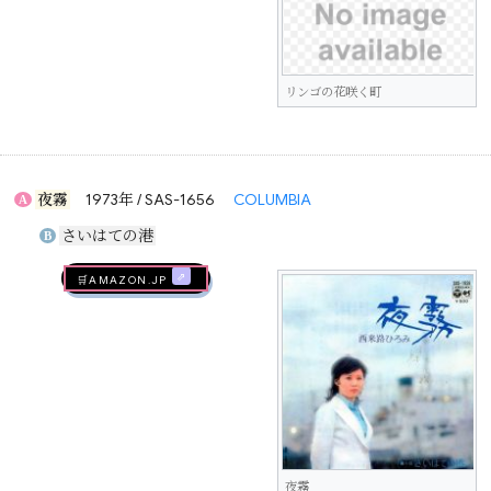
リンゴの花咲く町
夜霧
1973年 / SAS-1656
COLUMBIA
A
さいはての港
B
🛒AMAZON.jp
夜霧