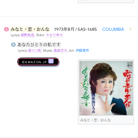
みなと・恋・おんな
1973年8月 / SAS-1685
COLUMBIA
A
Lyrics
梶野真澄
, 作Arr.
やまだ寿夫
あなたひとりの私です
B
Lyrics
清川三郎
, Music
高島忠夫
, Arr.
伊藤雪彦
🛒AMAZON.jp
みなと・恋・おんな