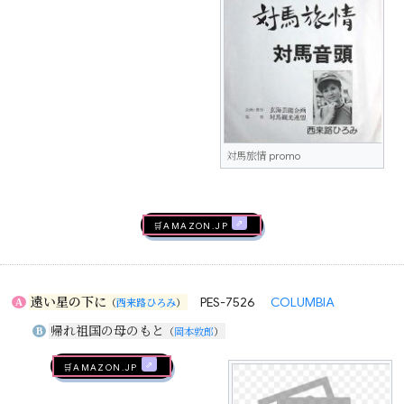
対馬旅情 promo
🛒AMAZON.jp
遠い星の下に
PES-7526
COLUMBIA
A
（
西来路ひろみ
）
帰れ祖国の母のもと
B
（
岡本敦郎
）
🛒AMAZON.jp