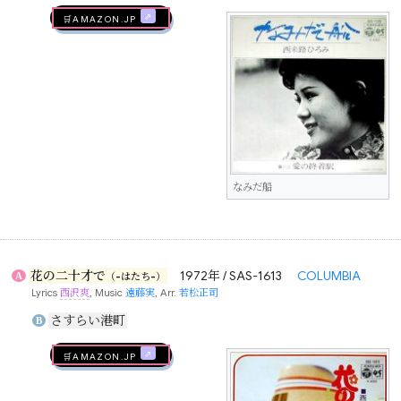
🛒AMAZON.jp
なみだ船
花の二十才で
1972年 / SAS-1613
COLUMBIA
A
（-はたち-）
Lyrics
西沢爽
, Music
遠藤実
, Arr.
若松正司
さすらい港町
B
🛒AMAZON.jp