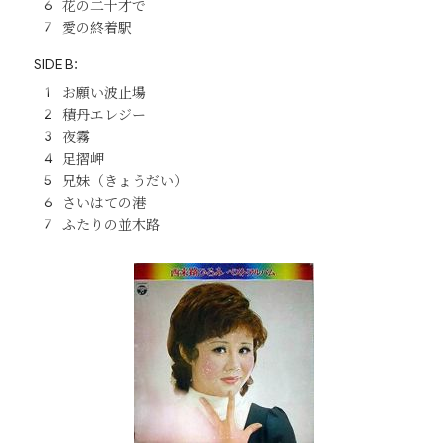
花の二十才で
愛の終着駅
SIDE B：
お願い波止場
積丹エレジー
夜霧
足摺岬
兄妹（きょうだい）
さいはての港
ふたりの並木路