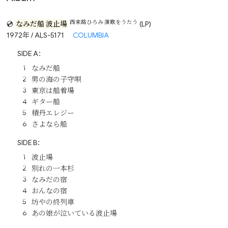
西来路ひろみ 演歌をうたう
💿
なみだ船 波止場
(LP)
1972年 / ALS-5171
COLUMBIA
SIDE A：
なみだ船
男の海の子守唄
東京は船着場
ギター船
積丹エレジー
さよなら船
SIDE B：
波止場
別れの一本杉
なみだの宿
おんなの宿
坊やの終列車
あの娘が泣いている波止場