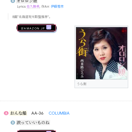
オロロン娘
B
Lyrics
佐久勝美
, 作Arr.
伊藤雪彦
B面“北海道观光联盟推荐”。
🛒AMAZON.jp
うら街
おんな船
AA-36
COLUMBIA
A
涙っていいものね
B