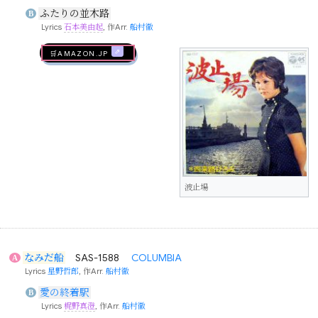
ふたりの並木路
B
Lyrics
石本美由起
, 作Arr.
船村徹
🛒AMAZON.jp
波止場
なみだ船
SAS-1588
COLUMBIA
A
Lyrics
星野哲郎
, 作Arr.
船村徹
愛の終着駅
B
Lyrics
梶野真澄
, 作Arr.
船村徹