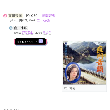
直川音頭
PR-080
徳間音楽
A
Lyrics
＿田利雄
, Music
五十河武男
直川小唄
B
Lyrics
戸高長生
, Music
滝音奏
🛒AMAZON.jp
直川音頭