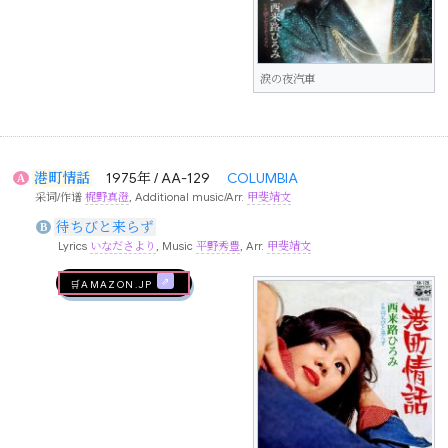
涙の夜汽車
港町情話
1975年 / AA-129
COLUMBIA
A
采词/作谱
梶野真澄
, Additional music/Arr.
甲斐靖文
待ちびと来らず
B
Lyrics
いなださより
, Music
平野秀豊
, Arr.
甲斐靖文
🛒AMAZON.jp