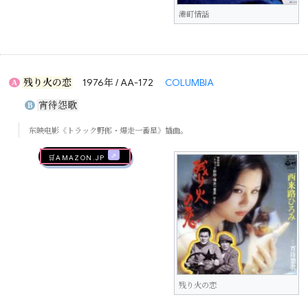
港町情話
残り火の恋
1976年 / AA-172
COLUMBIA
A
宵待怨歌
B
东映电影《トラック野郎・爆走一番星》插曲。
🛒AMAZON.jp
残り火の恋