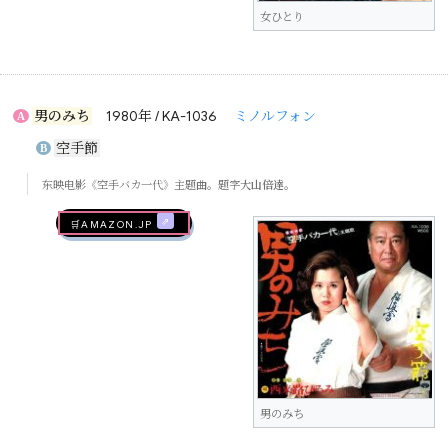
女ひとり
男のみち
1980年 / KA-1036
ミノルフォン
A
空手節
B
东映电影《空手バカ一代》主题曲。题字
大山倍達
。
🛒AMAZON.jp
男のみち