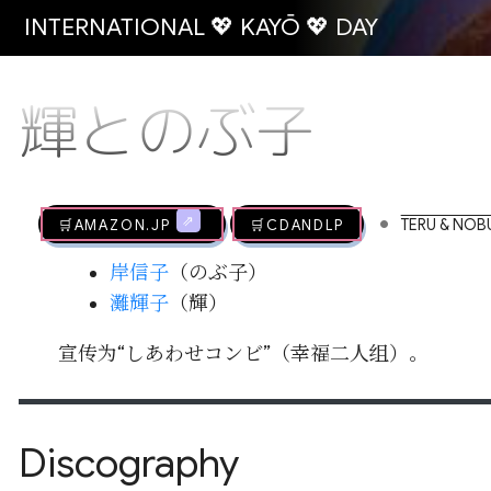
INTERNATIONAL 💖 KAYŌ 💖 DAY
輝とのぶ子
•
🛒AMAZON.jp
🛒CDandLP
TERU & NO
岸信子
（のぶ子）
灘輝子
（輝）
宣传为“しあわせコンビ”（幸福二人组）。
Discography