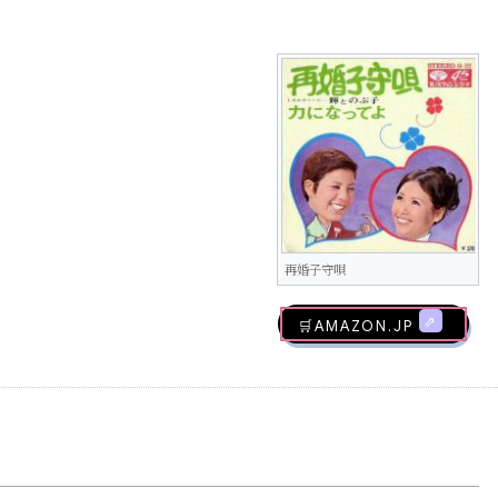
再婚子守唄
🛒AMAZON.jp