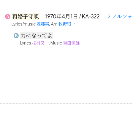
再婚子守唄
1970年4月1日 / KA-322
ミノルフォ
A
Lyrics/music
遠藤実
, Arr.
牧野昭一
力になってよ
B
Lyrics
松村又一
, Music
重田恒雄