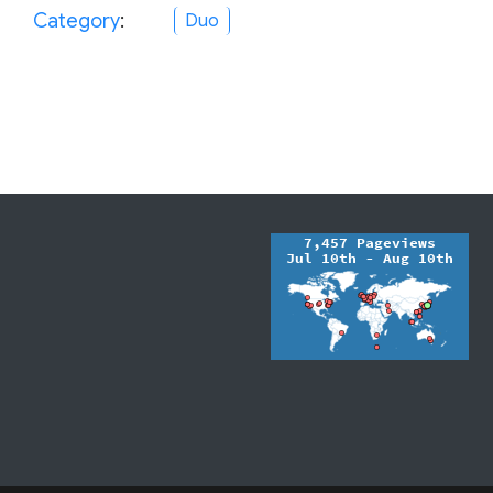
Category
:
Duo