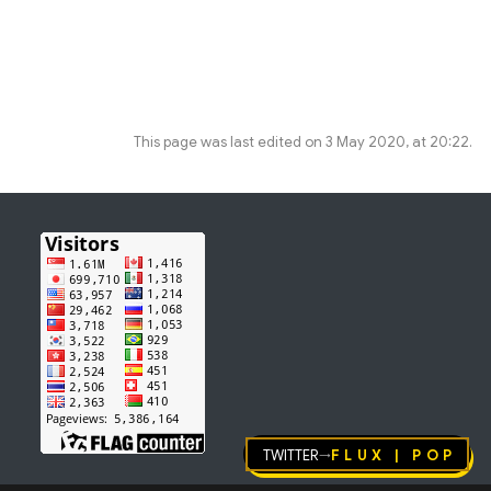
This page was last edited on 3 May 2020, at 20:22.
Twitter
FLUX | pop
→