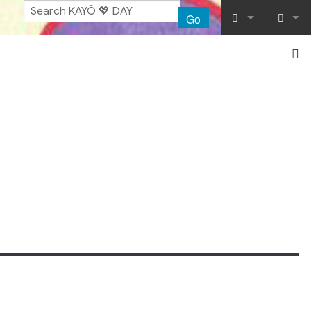
Go
What links her
Log in
Related chang
Special pages
Printable vers
Permanent lin
Page informat
Recent chang
Help