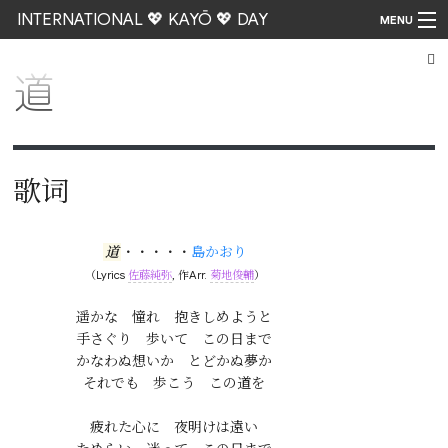
INTERNATIONAL 💖 KAYŌ 💖 DAY
MENU
道
Go
歌词
道
・・・・・
島かおり
（Lyrics
佐藤純弥
, 作Arr.
菊地俊輔
）
遥かな　憧れ　抱きしめようと

手さぐり　歩いて　この日まで

かなわぬ想いか　とどかぬ夢か

それでも　歩こう　この道を

疲れた心に　夜明けは遠い
