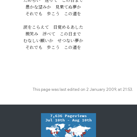
ためらい　迷って　この日まで

愚かな望みか　見果てぬ夢か

それでも　歩こう　この道を

涙をこらえて　目覚めるあした

微笑み　浮べて　この日まで

むなしい願いか　せつない夢か

This page was last edited on 2 January 2009, at 21:53.