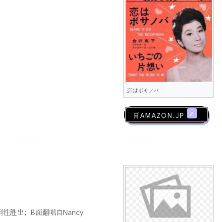
恋はボサノバ
🛒AMAZON.jp
倒性胜出；B面翻唱自Nancy