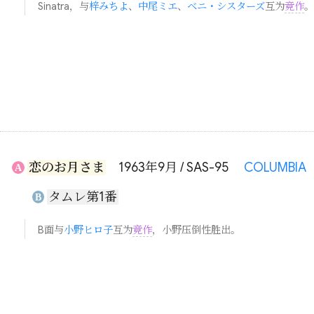
Sinatra，与
梓みちよ
、
中尾ミエ
、
ベニ・シスターズ
互为
竞作
。
恋のお月さま
1963年9月 / SAS-95
COLUMBIA
A
タムレ第1番
B
B面与
小野ヒロ子
互为
竞作
，小野压倒性胜出。