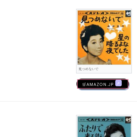
見つめないで
🛒AMAZON.jp