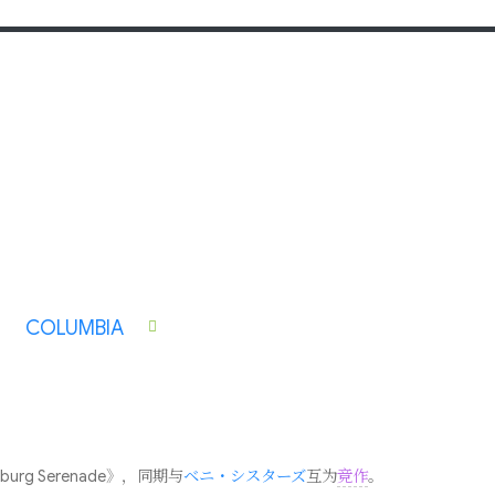
7
COLUMBIA
sburg Serenade》，同期与
ベニ・シスターズ
互为
竞作
。