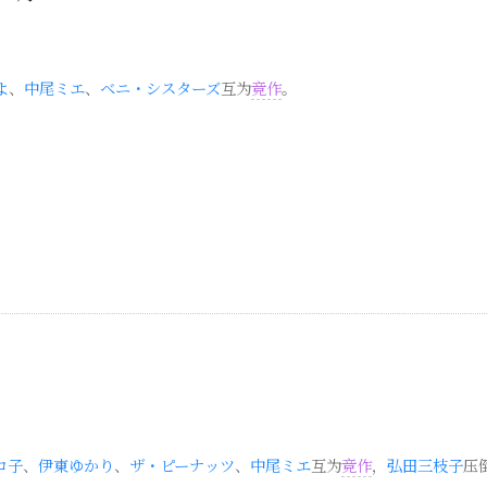
よ
、
中尾ミエ
、
ベニ・シスターズ
互为
竞作
。
ロ子
、
伊東ゆかり
、
ザ・ピーナッツ
、
中尾ミエ
互为
竞作
，
弘田三枝子
压