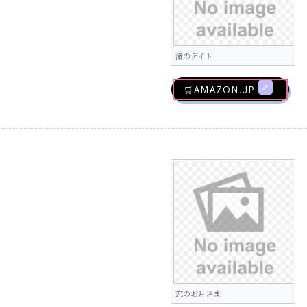
渚のデイト
🛒AMAZON.jp
恋のお月さま