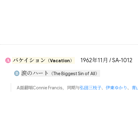
バケイション
1962年11月 / SA-1012
A
（Vacation）
涙のハート
B
（The Biggest Sin of All）
A面翻唱Connie Francis，同期与
弘田三枝子
、
伊東ゆかり
、
青