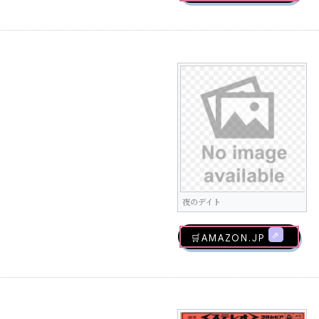
夜のデイト
🛒AMAZON.jp