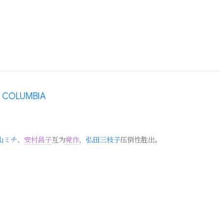
COLUMBIA
山ミチ
、
安村昌子
互为
竞作
，
弘田三枝子
压倒性胜出。