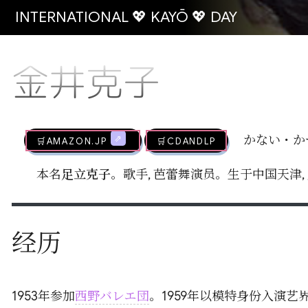
INTERNATIONAL 💖 KAYŌ 💖 DAY
金井克子
🛒AMAZON.jp
🛒CDandLP
かない・か
本名
足立克子
。歌手, 芭蕾舞演员。生于中国天津
经历
1953年参加
西野バレエ団
。1959年以模特身份入演艺