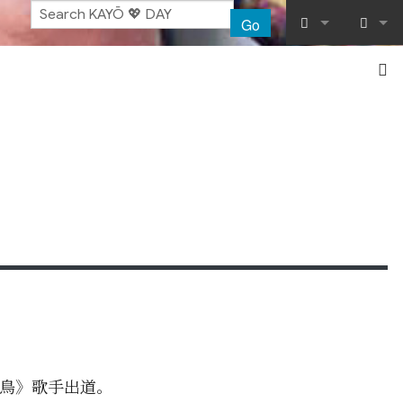
Go
What links her
Log in
Related chang
Special pages
Printable vers
Permanent lin
Page informat
Recent chang
Help
白鳥》歌手出道。