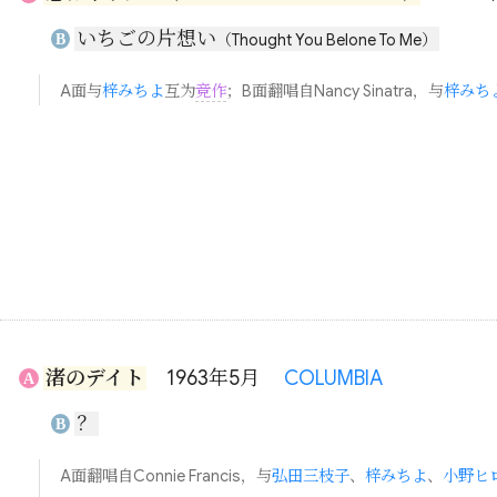
いちごの片想い
B
（Thought You Belone To Me）
A面与
梓みちよ
互为
竞作
；B面翻唱自Nancy Sinatra，与
梓みち
渚のデイト
1963年5月
COLUMBIA
A
？
B
A面翻唱自Connie Francis，与
弘田三枝子
、
梓みちよ
、
小野ヒ