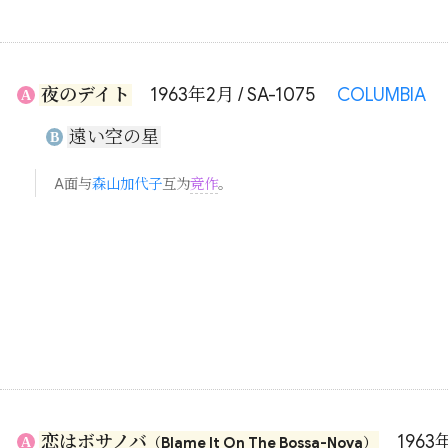
夜のデイト
1963年2月 / SA-1075
COLUMBIA
A
遠い空の星
B
A面与
森山加代子
互为
竞作
。
恋はボサノバ
1963年
A
（Blame It On The Bossa-Nova）