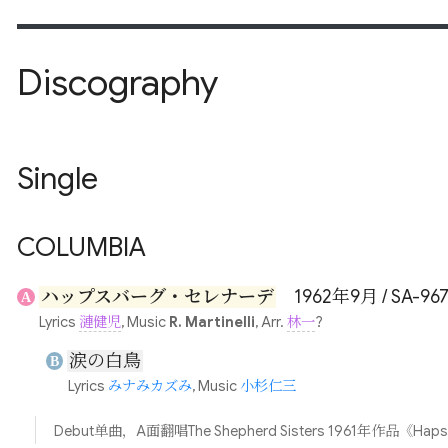
Discography
Single
COLUMBIA
ハップスバーグ・セレナーデ
1962年9月 / SA-96
A
Lyrics
漣健児
, Music
R. Martinelli
, Arr.
林一
?
涙の白鳥
B
Lyrics
みナみカズみ
, Music
小杉仁三
Debut单曲，A面翻唱The Shepherd Sisters 1961年作品《Hap