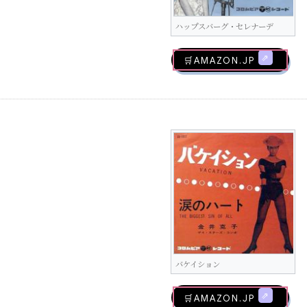
ハップスバーグ・セレナーデ
🛒AMAZON.jp
バケイション
🛒AMAZON.jp