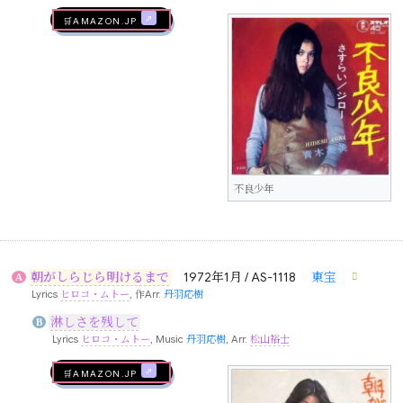
🛒AMAZON.jp
不良少年
朝がしらじら明けるまで
1972年1月 / AS-1118
東宝
A
Lyrics
ヒロコ・ムトー
, 作Arr.
丹羽応樹
淋しさを残して
B
Lyrics
ヒロコ・ムトー
, Music
丹羽応樹
, Arr.
松山裕士
🛒AMAZON.jp