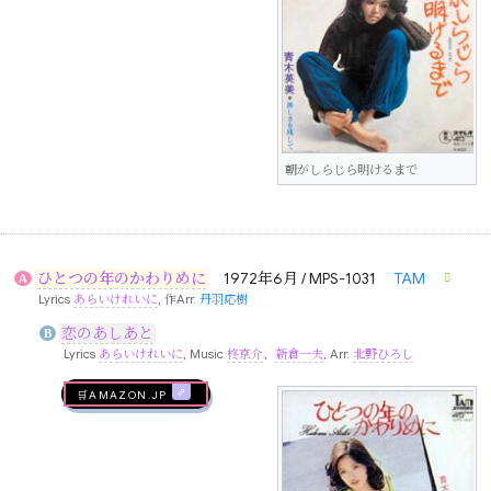
朝がしらじら明けるまで
ひとつの年のかわりめに
1972年6月 / MPS-1031
TAM
A
Lyrics
あらいけれいに
, 作Arr.
丹羽応樹
恋のあしあと
B
Lyrics
あらいけれいに
, Music
柊京介
、
新倉一夫
, Arr.
北野ひろし
🛒AMAZON.jp