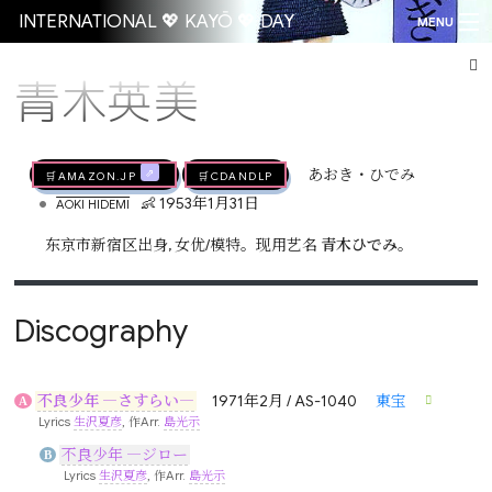
INTERNATIONAL 💖 KAYŌ 💖 DAY
MENU
青木英美
Go
🛒AMAZON.jp
🛒CDandLP
あおき・ひでみ
•
👶 1953年1月31日
AOKI HIDEMI
东京市新宿区出身, 女优/模特。现用艺名
青木ひでみ
。
Discography
不良少年 ―さすらい―
1971年2月 / AS-1040
東宝
A
Lyrics
生沢夏彦
, 作Arr.
島光示
不良少年 ―ジロー
B
Lyrics
生沢夏彦
, 作Arr.
島光示