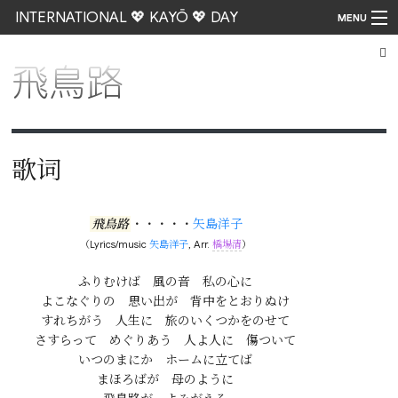
INTERNATIONAL 💖 KAYŌ 💖 DAY
MENU
飛鳥路
Go
歌词
飛鳥路
・・・・・
矢島洋子
（Lyrics/music
矢島洋子
, Arr.
橋場清
）
ふりむけば　風の音　私の心に

よこなぐりの　思い出が　背中をとおりぬけ

すれちがう　人生に　旅のいくつかをのせて

さすらって　めぐりあう　人よ人に　傷ついて

いつのまにか　ホームに立てば

まほろばが　母のように
