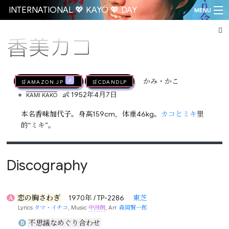
INTERNATIONAL 💖 KAYŌ 💖 DAY
MENU
香美カコ
Go
🛒AMAZON.jp
🛒CDandLP
かみ・かこ
•
👶 1952年4月7日
KAMI KAKO
本名
香味加代子
。身高159cm，体重46kg。
カコとミキ
里
的“ミキ”。
Discography
恋の胸さわぎ
1970年 / TP-2286
東芝
A
Lyrics
タマ・イチコ
, Music
中洲朗
, Arr.
森岡賢一郎
不思議なめぐり合わせ
B