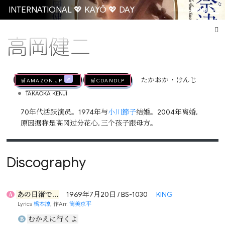
INTERNATIONAL 💖 KAYŌ 💖 DAY
MENU
高岡健二
Go
🛒AMAZON.jp
🛒CDandLP
たかおか・けんじ
•
TAKAOKA KENJI
70年代活跃演员。1974年与
小川節子
结婚。2004年离婚,
原因据称是高冈过分花心, 三个孩子跟母方。
Discography
あの日渚で…
1969年7月20日 / BS-1030
KING
A
Lyrics
橋本淳
, 作Arr.
筒美京平
むかえに行くよ
B