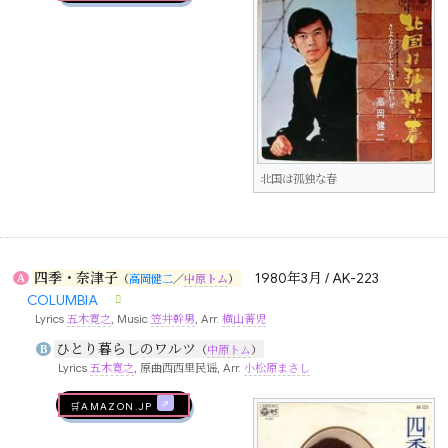
北国は孤独な春
四季・奈津子
1980年3月 / AK-223
A
（
高岡健二
／
中原トム
）
COLUMBIA
Lyrics
五木寛之
, Music
笠井幹男
, Arr.
横山菁児
ひとり暮らしのワルツ
B
（
中原トム
）
Lyrics
五木寛之
, 原曲西西里民谣, Arr.
小松原まさし
🛒AMAZON.jp