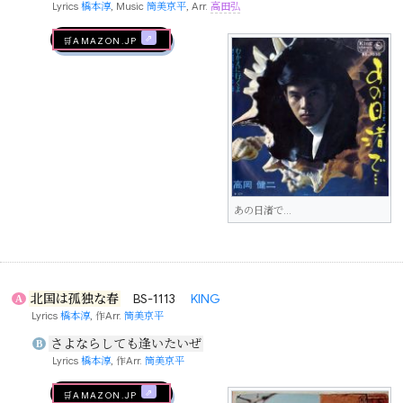
Lyrics
橋本淳
, Music
筒美京平
, Arr.
高田弘
🛒AMAZON.jp
あの日渚で…
北国は孤独な春
BS-1113
KING
A
Lyrics
橋本淳
, 作Arr.
筒美京平
さよならしても逢いたいぜ
B
Lyrics
橋本淳
, 作Arr.
筒美京平
🛒AMAZON.jp