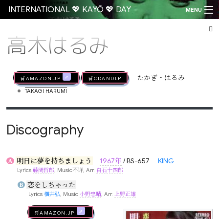
INTERNATIONAL 💖 KAYŌ 💖 DAY
MENU
高木はるみ
Go
🛒AMAZON.jp
🛒CDandLP
たかぎ・はるみ
•
TAKAGI HARUMI
Discography
明日に夢を持ちましょう
1967年
/ BS-657
KING
A
Lyrics
藤間哲郎
, Music不详, Arr.
白石十四郎
恋をしちゃった
B
Lyrics
横井弘
, Music
小野忠晴
, Arr.
上野正雄
🛒AMAZON.jp