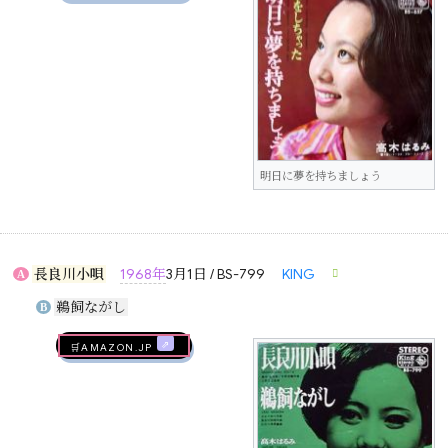
明日に夢を持ちましょう
長良川小唄
1968年
3月1日 / BS-799
KING
A
鵜飼ながし
B
🛒AMAZON.jp