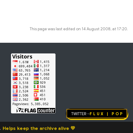
This page was last edited on 14 August 2008, at 17:20.
Twitter
FLUX | pop
→
Helps keep the archive alive 💛
.