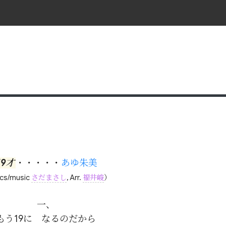
19才
・・・・・
あゆ朱美
ics/music
さだまさし
, Arr.
福井峻
）
一、

もう19に　なるのだから
