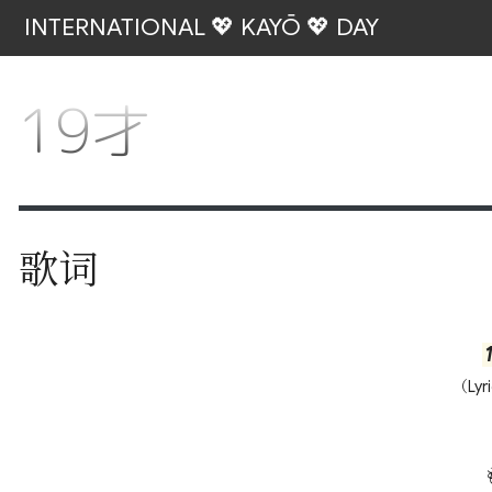
INTERNATIONAL 💖 KAYŌ 💖 DAY
19才
歌词
（Lyr