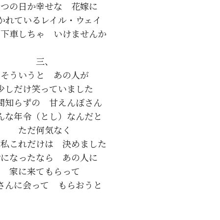
つの日か幸せな　花嫁に

かれているレイル・ウェイ

下車しちゃ　いけませんか

三、

そういうと　あの人が

少しだけ笑っていました

間知らずの　甘えんぼさん

んな年令（とし）なんだと

ただ何気なく

私これだけは　決めました

9になったなら　あの人に

家に来てもらって
