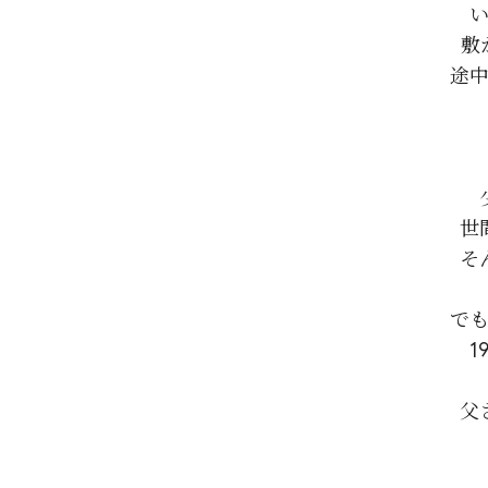
い
敷
途中
世
そ
でも
1