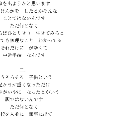
家を出ようかと思います

けんかを　したとかそんな

ことではないんです

ただ何となく

らばひとりきり　生きてみろと

ても無理なこと　わかってる

それだけに＿がゆくて

中途半端　なんです

二、

うそろそろ　子供という

足かせが重くなっただけ

中がいやに　なったとかいう

訳ではないんです

ただ何となく

校を人並に　無事に出て
