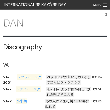
INTERNATIONAL 💖 KAYŌ 💖 DAY
MENU
DAN
Go
Discography
VA
VA-
フラワー・メグ
ベッドにばかりいるの
/ そし
1971.06
2001
て二人はラ・ララララ
VA-2
フラワー・メグ
あの日のように雨が降る
/ 別
1971.09
れの唄がきこえる
VA-7
李朱朗
あの人はいま札幌
/ 白い霧に
1972.03
ぬれて