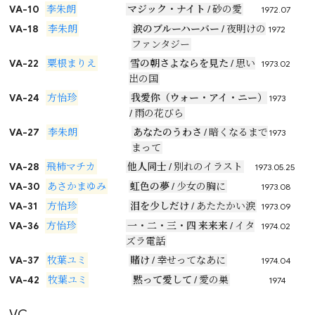
VA-10
李朱朗
マジック・ナイト
/ 砂の愛
1972.07
VA-18
李朱朗
涙のブルーハーバー
/ 夜明けの
1972
ファンタジー
VA-22
粟根まりえ
雪の朝さよならを見た
/ 思い
1973.02
出の国
VA-24
方怡珍
我愛你（ウォー・アイ・ニー）
1973
/ 雨の花びら
VA-27
李朱朗
あなたのうわさ
/ 暗くなるまで
1973
まって
VA-28
飛柿マチカ
他人同士
/ 別れのイラスト
1973.05.25
VA-30
あさかまゆみ
虹色の夢
/ 少女の胸に
1973.08
VA-31
方怡珍
泪を少しだけ
/ あたたかい涙
1973.09
VA-36
方怡珍
一・二・三・四 来来来
/ イタ
1974.02
ズラ電話
VA-37
牧葉ユミ
賭け
/ 幸せってなあに
1974.04
VA-42
牧葉ユミ
黙って愛して
/ 愛の巣
1974
VC