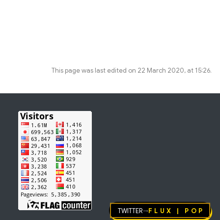
This page was last edited on 22 March 2020, at 15:26.
Twitter
FLUX | pop
→