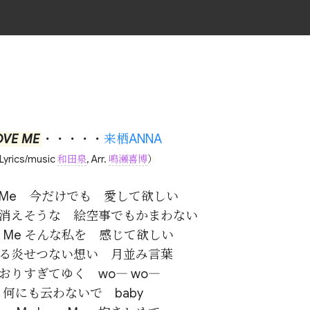
OVE ME
・・・・・
来栖ANNA
Lyrics/music
和田泉
, Arr.
鳴瀬喜博
）
e Me　今だけでも　愛して欲しい

消えそうな　絵空事でもかまわない

ve Me そんな私を　感じて欲しい

る炎せつない想い　月並み言葉

おりすぎてゆく　wo― wo―

何にも云わないで　baby
