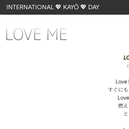
INTERNATIONAL 💖 KAYŌ 💖 DAY
LOVE ME
L
（
Lov
すぐにも
Lo
燃え
と