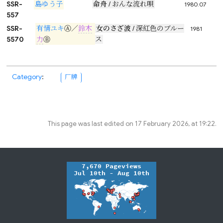
SSR-
島ゆう子
命舟
/ おんな流れ唄
1980.07
557
SSR-
有情ユキ
Ⓐ／
鈴木
女のさざ波
/ 深紅色のブルー
1981
5570
力
Ⓑ
ス
Category
:
厂牌
This page was last edited on 17 February 2026, at 19:22.