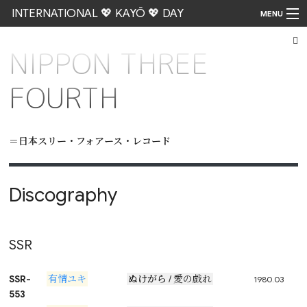
INTERNATIONAL 💖 KAYŌ 💖 DAY
MENU
NIPPON THREE
Go
FOURTH
＝
日本スリー・フォアース・レコード
Discography
SSR
SSR-
有情ユキ
ぬけがら
/ 愛の戯れ
1980.03
553