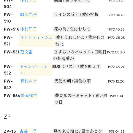
PW-
中村洋子
風船
/ 桜の木の下で
1970.03.01
504
PW-
岡部光子
ラインの兵士
/ 愛の挫折
1970.06.01
510
PW-518
中村洋子
花の海
/ 恋におちて
1970.10.25
PW-
キャンディ・シュ
嘘もうれしいよ
/ 我が心の
1972.05.25
521
ー
台北
PW-531
范文雀
さすらいのバロック
/ 日曜日
1972.08.20
の朝落葉が
PW-
キャンディ・シ
BUS（バス）
/ 愛を叶えて
1972.09.20
532
ュー
PW-
高村ルナ
天使の朝
/ 鈍色の雨
1975.12.20
547
PW-566
鶴岡弥生
夢見るスーキャット
/ 青い風
1980.04
の日
ZP
ZP-15
古谷一行
燕の来る頃に
/ 風のあとを
1976.04.25