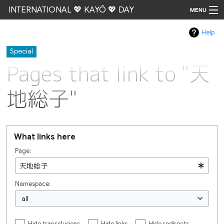
INTERNATIONAL 💖 KAYŌ 💖 DAY
MENU
Help
Go
Special
Pages that link to "天
地総子"
What links here
Page:
Namespace:
all