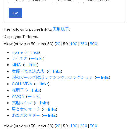
Hide transclusions
Hide links
Hide redirects
Go
The following pages link to
天地総子
:
Displayed 11 items.
View (
previous 50
|
next 50
) (
20
|
50
|
100
|
250
|
500
)
Home
‎
(
← links
)
テイチク
‎
(
← links
)
KING
‎
(
← links
)
女優 花の恋人たち
‎
(
← links
)
昭和ガールズ歌謡 レアシングルコレクション
‎
(
← links
)
COLUMBIA
‎
(
← links
)
森朋子
‎
(
← links
)
AMON
‎
(
← links
)
真理ヨシコ
‎
(
← links
)
男と女のマーチ
‎
(
← links
)
あなたのギター
‎
(
← links
)
View (
previous 50
|
next 50
) (
20
|
50
|
100
|
250
|
500
)