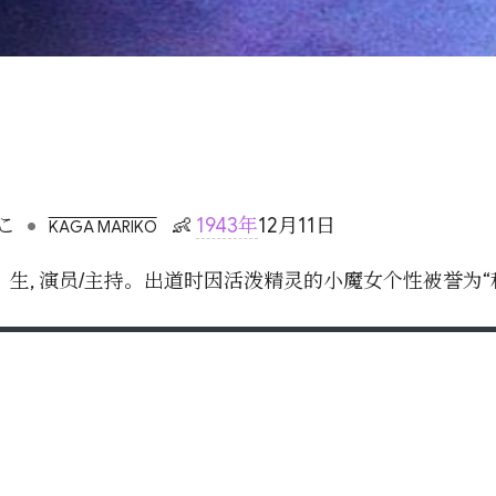
•
こ
👶
1943年
12月11日
KAGA MARIKO
 演员/主持。出道时因活泼精灵的小魔女个性被誉为“和制Brid