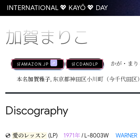
INTERNATIONAL 💖 KAYŌ 💖 DAY
加賀まりこ
🛒AMAZON.jp
🛒CDandLP
かが・まり
本名
加賀雅子
, 东京都神田区小川町（今千代田区）生,
Discography
💿
愛のレッスン
(LP)
1971年
/ L-8003W
WARNER