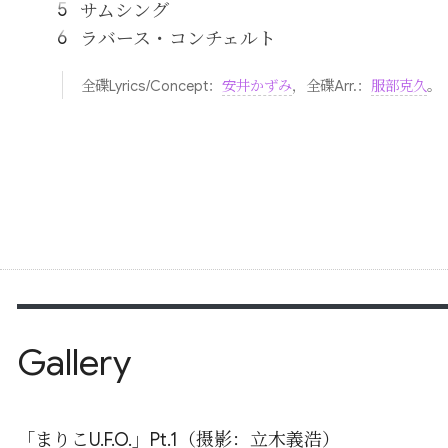
サムシング
ラバース・コンチェルト
全碟Lyrics/Concept：
安井かずみ
，全碟Arr.：
服部克久
。
Gallery
「まりこU.F.O.」Pt.1（摄影：立木義浩）