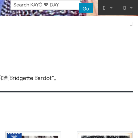
Go
What links her
Log in
Related chang
Special pages
Printable vers
gette Bardot”。
Permanent lin
Page informat
Recent chang
Help