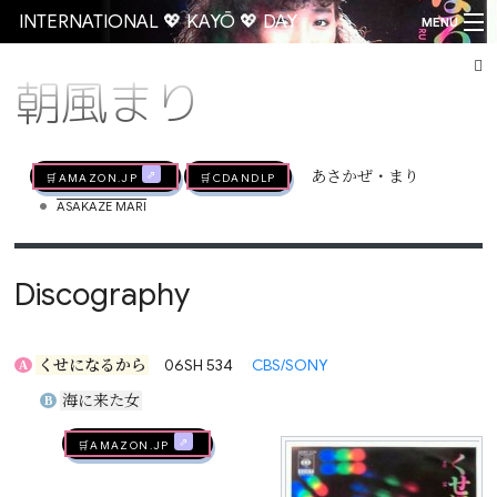
INTERNATIONAL 💖 KAYŌ 💖 DAY
MENU
朝風まり
Go
🛒AMAZON.jp
🛒CDandLP
あさかぜ・まり
•
ASAKAZE MARI
Discography
くせになるから
06SH 534
CBS/SONY
A
海に来た女
B
🛒AMAZON.jp