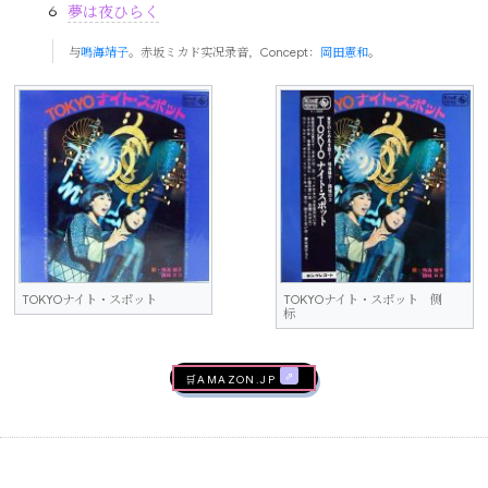
夢は夜ひらく
与
鳴海靖子
。赤坂ミカド实况录音，Concept：
岡田憲和
。
TOKYOナイト・スポット
TOKYOナイト・スポット 侧
标
🛒AMAZON.jp