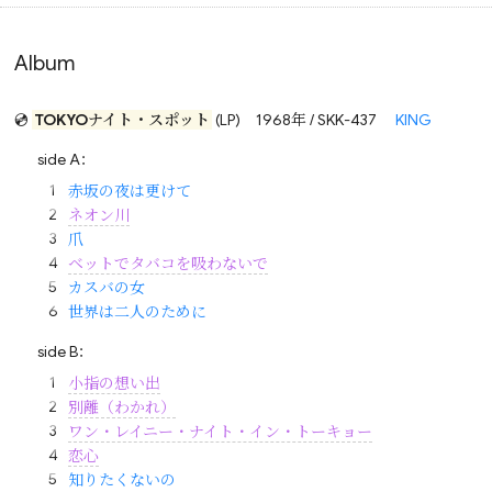
Album
💿
TOKYOナイト・スポット
(LP)
1968年 / SKK-437
KING
side A：
赤坂の夜は更けて
ネオン川
爪
ベットでタバコを吸わないで
カスバの女
世界は二人のために
side B：
小指の想い出
別離（わかれ）
ワン・レイニー・ナイト・イン・トーキョー
恋心
知りたくないの