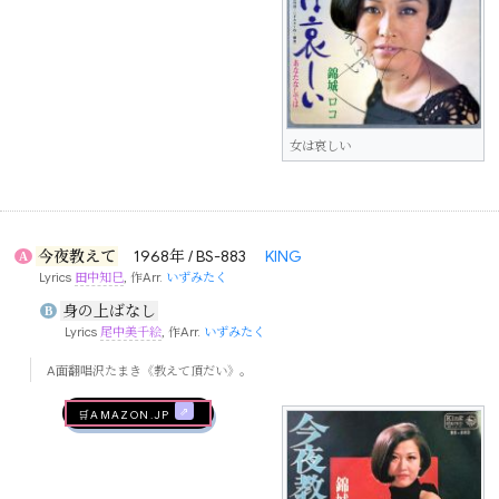
女は哀しい
今夜教えて
1968年 / BS-883
KING
A
Lyrics
田中知巳
, 作Arr.
いずみたく
身の上ばなし
B
Lyrics
尾中美千絵
, 作Arr.
いずみたく
A面翻唱沢たまき《教えて頂だい》。
🛒AMAZON.jp