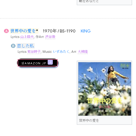
朝をあなたと
世界中の愛を
*
1970年 / BS-1190
KING
A
Lyrics
山上路夫
, 作Arr.
渋谷毅
恋した私
B
Lyrics
岩谷時子
, Music
いずみたく
, Arr.
大柿隆
🛒AMAZON.jp
世界中の愛を