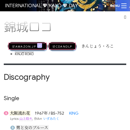
INTERNATIONAL 💖 KAYŌ 💖 DAY
MENU
錦城ロコ
Go
🛒AMAZON.jp
🛒CDandLP
きんじょう・ろこ
•
KINJŌ ROKO
Discography
Single
大阪流れ花
1967年 / BS-752
KING
A
Lyrics
山上路夫
, 作Arr.
いずみたく
男と女のブルース
B