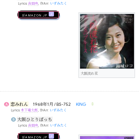
Lyrics
吉田央
, 作Arr.
いずみたく
🛒AMAZON.jp
大阪流れ花
恋みれん
1968年1月 / BS-752
KING
A
Lyrics
木下竜太郎
, 作Arr.
いずみたく
大阪ひとりぽっち
B
Lyrics
吉田央
, 作Arr.
いずみたく
🛒AMAZON.jp