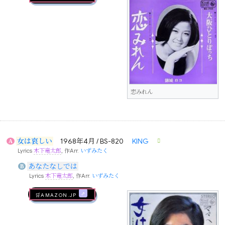
恋みれん
女は哀しい
1968年4月 / BS-820
KING
A
Lyrics
木下竜太郎
, 作Arr.
いずみたく
あなたなしでは
B
Lyrics
木下竜太郎
, 作Arr.
いずみたく
🛒AMAZON.jp