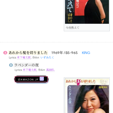
今夜教えて
あれから髪を切りました
1969年 / BS-965
KING
A
Lyrics
木下竜太郎
, 作Arr.
いずみたく
ラペンダーの夜
B
Lyrics
木下竜太郎
, 作Arr.
高田弘
🛒AMAZON.jp