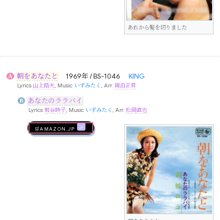
あれから髪を切りました
朝をあなたと
1969年 / BS-1046
KING
A
Lyrics
山上路夫
, Music
いずみたく
, Arr.
親泊正昇
あなたのララバイ
B
Lyrics
岩谷時子
, Music
いずみたく
, Arr.
松岡直也
🛒AMAZON.jp