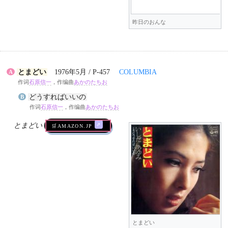
昨日のおんな
とまどい
1976年5月 / P-457
COLUMBIA
A
作词
石原信一
，作编曲
あかのたちお
どうすればいいの
B
作词
石原信一
，作编曲
あかのたちお
とまどい
🛒AMAZON.jp
とまどい