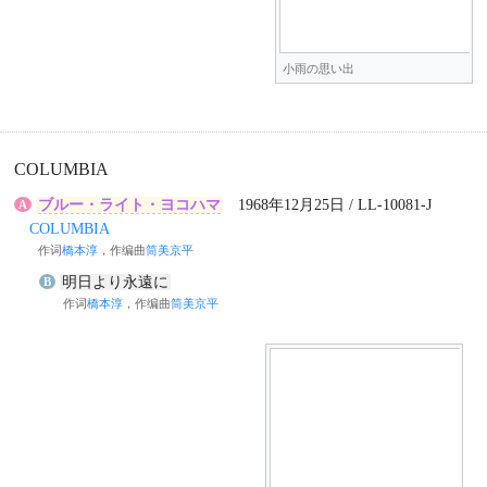
小雨の思い出
COLUMBIA
ブルー・ライト・ヨコハマ
1968年12月25日 / LL-10081-J
A
COLUMBIA
作词
橋本淳
，作编曲
筒美京平
明日より永遠に
B
作词
橋本淳
，作编曲
筒美京平