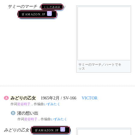
サミーのマーチ
（
いしだあゆみ
）
🛒AMAZON.jp
サミーのマーチ／ハートでキ
ッス
みどりの乙女
1965年2月 / SV-166
VICTOR
A
作词
岩谷時子
，作编曲
いずみたく
渚の想い出
B
作词
岩谷時子
，作编曲
いずみたく
みどりの乙女