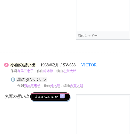
恋のシャドー
小雨の思い出
1968年2月 / SV-658
VICTOR
A
作词
有馬三恵子
，作曲
鈴木淳
，编曲
志賀太郎
星のタンバリン
B
作词
有馬三恵子
，作曲
鈴木淳
，编曲
志賀太郎
小雨の思い出
🛒AMAZON.jp