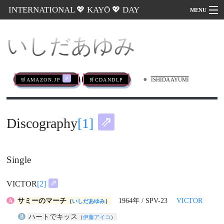
INTERNATIONAL 💖 KAYŌ 💖 DAY
MENU
いしだあゆみ
Go
•
🛒AMAZON.jp
🛒CDandLP
ISHIDA AYUMI
Discography
[1]
Single
VICTOR
[2]
サミーのマーチ
1964年 / SPV-23
VICTOR
A
（
いしだあゆみ
）
ハートでキッス
B
（
伊藤アイコ
）