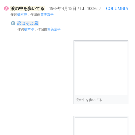
涙の中を歩いてる
1969年4月15日 / LL-10092-J
COLUMBIA
A
作词
橋本淳
，作编曲
筒美京平
恋はそよ風
B
作词
橋本淳
，作编曲
筒美京平
涙の中を歩いてる