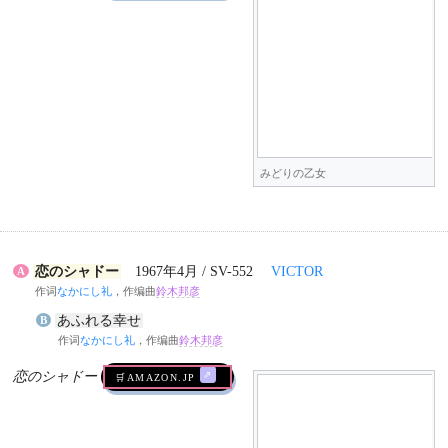
🛒AMAZON.jp
みどりの乙女
恋のシャドー
1967年4月 / SV-552
VICTOR
A
作词
なかにし礼
，作编曲
鈴木邦彦
あふれる幸せ
B
作词
なかにし礼
，作编曲
鈴木邦彦
恋のシャドー
🛒AMAZON.jp