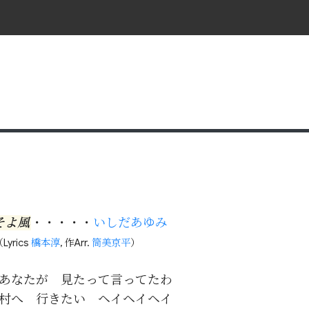
そよ風
・・・・・
いしだあゆみ
Lyrics
橋本淳
, 作Arr.
筒美京平
）
あなたが　見たって言ってたわ

村へ　行きたい　ヘイヘイヘイ
