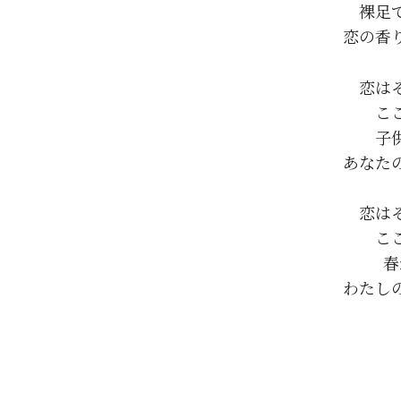
裸足
恋は
こ
子
恋は
こ
春