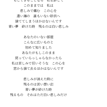
もしできることなら　私を許して

このままでは　私は

悲しみで痛む　この心を

遠い海の　誰もいない砂浜へ

捨ててしまうほかはないんです

青い夢　砕けた時　残るのは白い悲しみ

あなたのいない部屋

こんなに広いものと

初めて知りました

あなたがもしこのまま

戻っていらっしゃらなかったら

私は苦しみで狂いそうな　この心を

窓から捨て去るほかはないんです

悲しみが消えた時に

残るのは苦い想い出

青い夢が砕けた時
