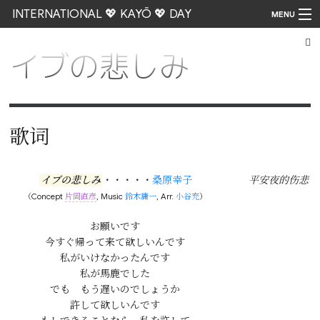
INTERNATIONAL 💖 KAYŌ 💖 DAY
MENU
イブの悲しみ
Go
歌词
イブの悲しみ
・・・・・
桑原幸子
平安夜的伤悲
（Concept
片岡直彦
, Music
鈴木庸一
, Arr.
小谷充
）
お願いです

今すぐ帰って来て欲しいんです

私がいけなかったんです

私が馬鹿でした

でも　もう遅いのでしょうか

許して欲しいんです
