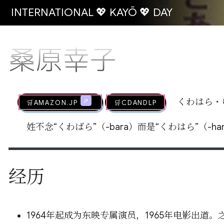
INTERNATIONAL 💖 KAYŌ 💖 DAY
桑原幸子
🛒AMAZON.jp
🛒CDandLP
くわはら・
姓不念“くわばら”（-bara）而是“くわはら”（-
经历
1964年起成为东映专属演员，1965年电影出道。之