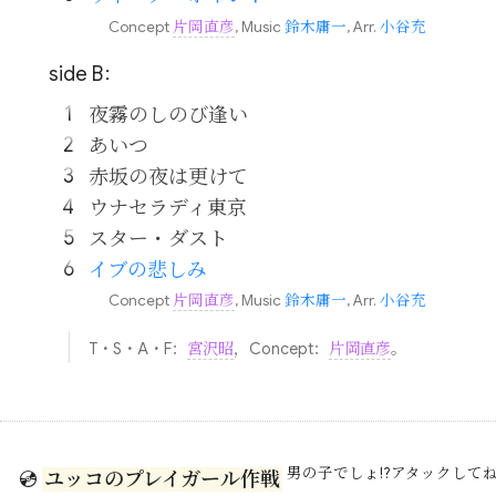
Concept
片岡直彦
, Music
鈴木庸一
, Arr.
小谷充
side B：
夜霧のしのび逢い
あいつ
赤坂の夜は更けて
ウナセラディ東京
スター・ダスト
イブの悲しみ
Concept
片岡直彦
, Music
鈴木庸一
, Arr.
小谷充
T・S・A・F：
宮沢昭
，Concept：
片岡直彦
。
男の子でしょ!?アタックして
💿
ユッコのプレイガール作戦