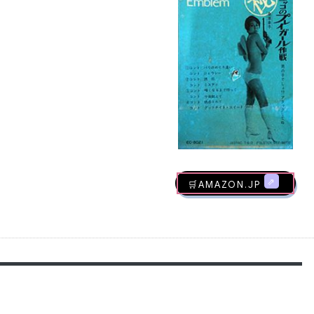
🛒AMAZON.jp