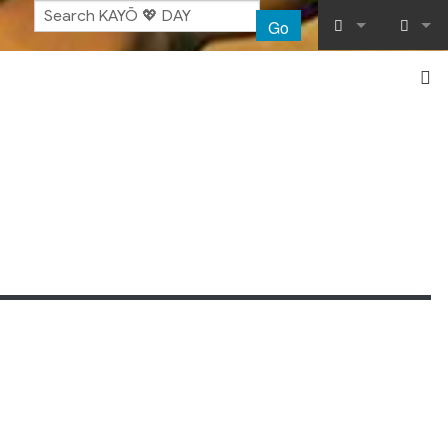
Go
What links her
Log in
Related chang
Special pages
Printable vers
Permanent lin
Page informat
Recent chang
Help