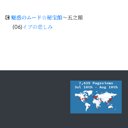
💽
魅惑のムード☆秘宝館
～五之館
(06)
イブの悲しみ