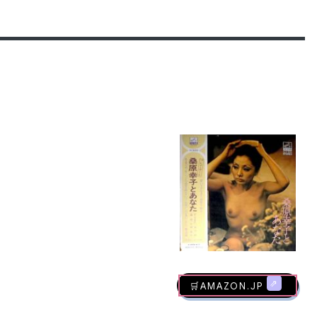
🛒AMAZON.jp