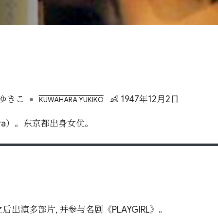
•
ゆきこ
👶 1947年12月2日
KUWAHARA YUKIKO
hara）。东京都出身女优。
后出演多部片, 并参与名剧《PLAYGIRL》。