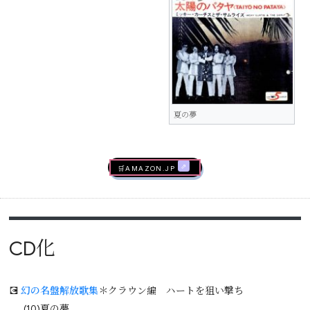
夏の夢
🛒AMAZON.jp
CD化
💽
幻の名盤解放歌集
＊クラウン編 ハートを狙い撃ち
(10)夏の夢