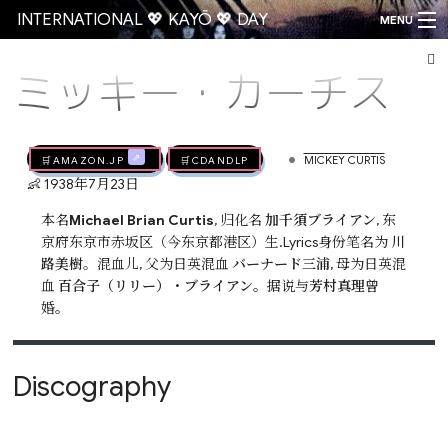
INTERNATIONAL 💖 KAYŌ 💖 DAY
MENU
ミッキー・カーチス
Go
•
🛒AMAZON.jp
🛒CDandLP
MICKEY CURTIS
👶 1938年7月23日
本名
Michael Brian Curtis
, 归化名
加千須ブライアン
, 东
京府东京市赤坂区（今东京都港区）生.Lyrics身份笔名为
川
路美樹
。混血儿, 父为日英混血
バーナード三浦
, 母为日英混
血
百合子（リリー）・ブライアン
。据说与
芳村真理
曾
婚。
Discography