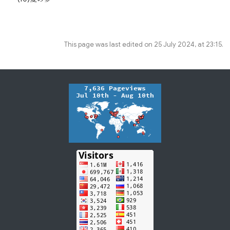
This page was last edited on 25 July 2024, at 23:15.