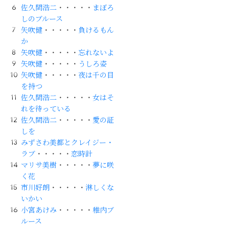
佐久間浩二
・・・・・
まぼろ
しのブルース
矢吹健
・・・・・
負けるもん
か
矢吹健
・・・・・
忘れないよ
矢吹健
・・・・・
うしろ姿
矢吹健
・・・・・
夜は千の目
を持つ
佐久間浩二
・・・・・
女はそ
れを待っている
佐久間浩二
・・・・・
愛の証
しを
みずさわ美都とクレイジー・
ラブ
・・・・・
恋時計
マリサ美樹
・・・・・
夢に咲
く花
市川好朗
・・・・・
淋しくな
いかい
小宮あけみ
・・・・・
稚内ブ
ルース