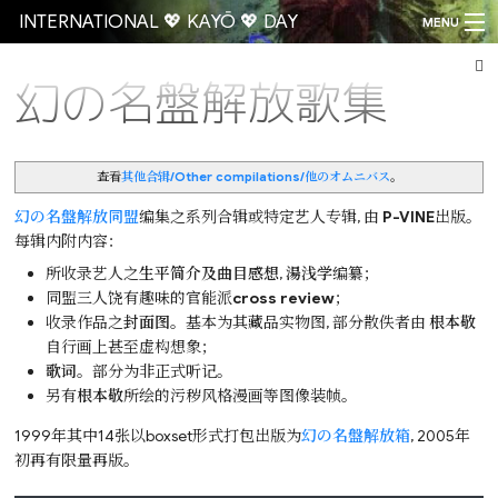
INTERNATIONAL 💖 KAYŌ 💖 DAY
MENU
幻の名盤解放歌集
Go
查看
其他合辑/Other compilations/他のオムニバス
。
幻の名盤解放同盟
编集之系列合辑或特定艺人专辑, 由
P-VINE
出版。
每辑内附内容：
所收录艺人之
生平简介及曲目感想
,
湯浅学
编纂；
同盟三人饶有趣味的官能派
cross review
；
收录作品之
封面图
。基本为其藏品实物图, 部分散佚者由
根本敬
自行画上甚至虚构想象；
歌词
。部分为非正式听记。
另有
根本敬
所绘的污秽风格漫画等图像装帧。
1999年其中14张以boxset形式打包出版为
幻の名盤解放箱
, 2005年
初再有限量再版。