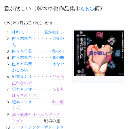
君が欲しい（藤本卓也作品集＊
KING
編）
1993年9月25日 / PCD-1518
林和也
・・・・・
君が欲しい
佐々木早苗
・・・・・
最後の
人
佐々木早苗
・・・・・
私の宝
佐々木早苗
・・・・・
恋の味
佐々木早苗
・・・・・
あなた
がこわい
紀本ヨシオ
・・・・・
だから
泣かないで
紀本ヨシオ
・・・・・
ひとり
ぼっちのビギン
紀本ヨシオ
・・・・・
砂に咲
く花
津々美洋とオールスターズ・
ワゴン
・・・・・戦場の星
ザ・ライジング・サン・トリ