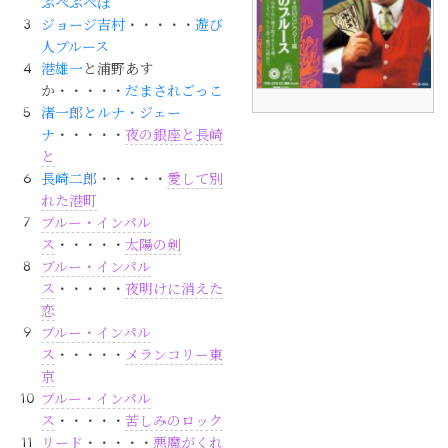
ぷぺぷぺぽ
ジョージ吉村
・・・・・
遊び
人ブルース
港雄一
と浦野あす
か・・・・・
だまされごっこ
渚一郎とルナ・ジェー
ナ
・・・・・
夜の銀座と長崎
と
長崎二郎
・・・・・
愛して別
れた港町
ブルー・インパル
ス
・・・・・
太陽の剣
ブルー・インパル
ス
・・・・・
夜明けに消えた
恋
ブルー・インパル
ス
・・・・・
メランコリー東
京
ブルー・インパル
ス
・・・・・
苦しみのロック
リード
・・・・・
悪魔がくれ