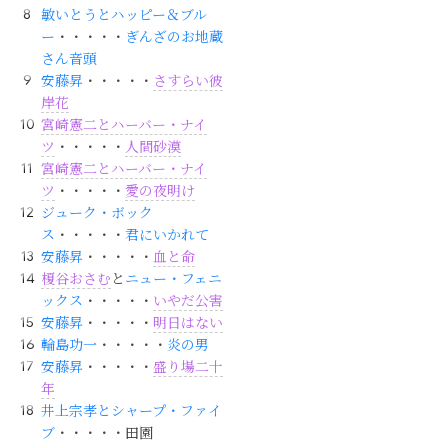
敏いとうとハッピー＆ブル
ー
・・・・・
ぎんざのお地蔵
さん音頭
安藤昇
・・・・・
さすらい彼
岸花
宮崎憲二とハーバー・ナイ
ツ
・・・・・
人間砂漠
宮崎憲二とハーバー・ナイ
ツ
・・・・・
愛の夜明け
ジューク・ボック
ス
・・・・・
君にいかれて
安藤昇
・・・・・
血と命
榎谷おさむ
と
ニュー・フェニ
ックス
・・・・・
いやだ公害
安藤昇
・・・・・
明日はない
輪島功一
・・・・・
炎の男
安藤昇
・・・・・
盛り場二十
年
井上宗孝とシャープ・ファイ
ブ
・・・・・田園