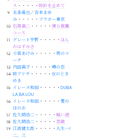
ス
・・・・・
時計を止めて
北条竜也
／
吉本まゆ
み
・・・・・
ブラボー東京
石黒高二
・・・・・
僕ら就職
コース
グレート宇野
・・・・・
ほん
のはずみさ
小宮あけみ
・・・・・
男のマ
ーチ
内田高子
・・・・・
噂の恋
時アリサ
・・・・・
女のとき
めき
イレーヌ和田
・・・・・
DUBA
LA BA LOU
イレーヌ和田
・・・・・
愛の
ほのお
佐久間浩二
・・・・・
暗い港
佐久間浩二
・・・・・
怨歌
江波健太郎
・・・・・
人生一/
二、三