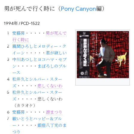
男が死んで行く時に（
Pony Canyon
編）
1994年 / PCD-1522
安藤昇
・・・・・
男が死んで
行く時に
風間ひろしとメロディー・ク
イーン
・・・・・
君が欲しい
中川あつしとヨコハマ・セブ
ン
・・・・・
まぼろしのブル
ース
松井久とシルバー・スター
ズ
・・・・・
悲しくないわ
松井久とシルバー・スター
ズ
・・・・・悲しくないわ
（カラオケ）
安藤昇
・・・・・
港まつり
敏いとうとハッピー＆ブル
ー
・・・・・
銀座八丁光のま
つり