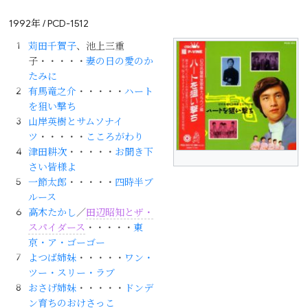
1992年 / PCD-1512
苅田千賀子
、池上三重
子・・・・・
妻の日の愛のか
たみに
有馬竜之介
・・・・・
ハート
を狙い撃ち
山岸英樹とサムソナイ
ツ
・・・・・
こころがわり
津田耕次
・・・・・
お聞き下
さい皆様よ
一節太郎
・・・・・
四時半ブ
ルース
高木たかし
／
田辺昭知とザ・
スパイダース
・・・・・
東
京・ア・ゴーゴー
よつば姉妹
・・・・・
ワン・
ツー・スリー・ラブ
おさげ姉妹
・・・・・
ドンデ
ン育ちのおけさっこ