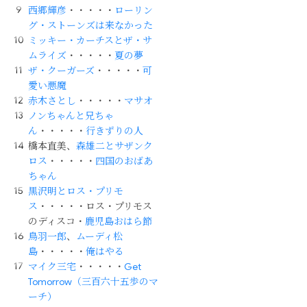
西郷輝彦
・・・・・
ローリン
グ・ストーンズは来なかった
ミッキー・カーチスとザ・サ
ムライズ
・・・・・
夏の夢
ザ・クーガーズ
・・・・・
可
愛い悪魔
赤木さとし
・・・・・
マサオ
ノンちゃんと兄ちゃ
ん
・・・・・
行きずりの人
橋本直美、
森雄二とサザンク
ロス
・・・・・
四国のおばあ
ちゃん
黒沢明とロス・プリモ
ス
・・・・・ロス・プリモス
のディスコ・
鹿児島おはら節
鳥羽一郎
、
ムーディ松
島
・・・・・
俺はやる
マイク三宅
・・・・・
Get
Tomorrow（三百六十五歩のマ
ーチ）