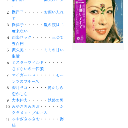
ー
操洋子
・・・・・
お願い入れ
て
操洋子
・・・・・
嵐の夜は二
度来ない
西条ロック
・・・・・
三つで
五百円
沢久美
・・・・・
ミミの甘い
生活
ミスターワイルド
・・・・・
さすらいの一匹狼
マイガールス
・・・・・
モー
レツのブルース
香月サコ
・・・・・
愛かしら
恋かしら
大木伸夫
・・・・・
鉄路の男
みやざきみきお
・・・・・
シ
クラメン・ブルース
みやざきみきお
・・・・・
海
猫