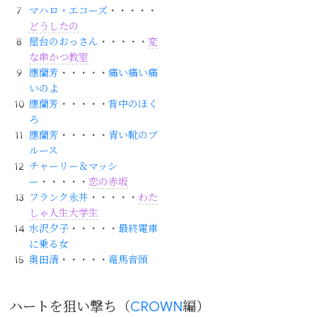
マハロ・エコーズ
・・・・・
どうしたの
屋台のおっさん
・・・・・
変
な串かつ教室
應蘭芳
・・・・・
痛い痛い痛
いのよ
應蘭芳
・・・・・
背中のほく
ろ
應蘭芳
・・・・・
青い靴のブ
ルース
チャーリー＆マッシ
ー
・・・・・
恋の赤坂
フランク永井
・・・・・
わた
しゃ人生大学生
水沢夕子
・・・・・
最終電車
に乗る女
奥田清
・・・・・
竜馬音頭
ハートを狙い撃ち（
CROWN
編）