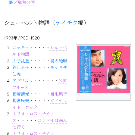
昭
／
屋台の酒
。
シューベルト物語（
テイチク
編）
1993年 / PCD-1520
ニッキー
・・・・・
シューベ
ルト物語
太子乱童
・・・・・
愛の絶唱
鈴江京子
・・・・・
モナリザ
仁義
アプリコット
・・・・・
公害
ブルース
栃若清光
・・・・・
当地興行
梅宮辰夫
・・・・・
ダイナマ
イト・ロック
トリオ・ロス・チカノ
ス
・・・・・
コンドルは飛ん
で行く
トリオ・ロス・チカノ