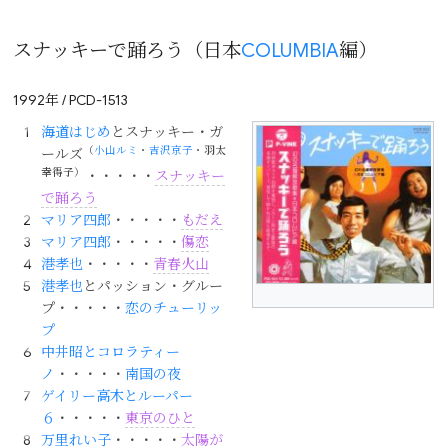
スナッキーで踊ろう（日本
COLUMBIA
編）
1992年 / PCD-1513
海道はじめ
とスナッキー・ガ
（
小山ルミ
・
吉沢京子
・
羽太
ールズ
幸得子
）
・・・・・
スナッキー
で踊ろう
マリア四郎
・・・・・
もだえ
マリア四郎
・・・・・
傷恋
港孝也
・・・・・
青春火山
港孝也
とパッション・グルー
プ・・・・・
恋のチューリッ
プ
中井昭とコロラティー
ノ
・・・・・
南国の夜
ゲイリー高木とルーパー
６
・・・・・
東京のひと
万里れい子
・・・・・
太陽が