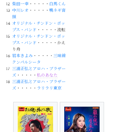
柴田一幸
・・・・・
白馬くん
中川レオ
・・・・・
鴨ネギ音
頭
オリジナル・チンドン・ポッ
プス・バンド
・・・・・流転
オリジナル・チンドン・ポッ
プス・バンド
・・・・・かえ
り舟
岩本きよみ
・・・・・
三味線
クンパルシータ
三浦正弘とアロハ・ブラザー
ズ
・・・・・
私のあなた
三浦正弘とアロハ・ブラザー
ズ
・・・・・
ラリラリ東京