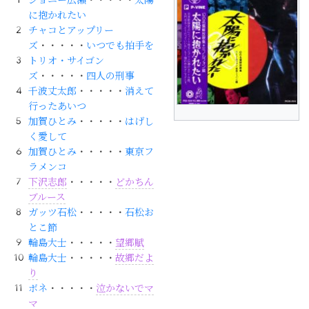
に抱かれたい
チャコとアップリー
ズ
・・・・・
いつでも拍手を
トリオ・サイゴン
ズ
・・・・・
四人の刑事
千波丈太郎
・・・・・
消えて
行ったあいつ
加賀ひとみ
・・・・・
はげし
く愛して
加賀ひとみ
・・・・・
東京フ
ラメンコ
下沢志郎
・・・・・
どかちん
ブルース
ガッツ石松
・・・・・
石松お
とこ節
輪島大士
・・・・・
望郷賦
輪島大士
・・・・・
故郷だよ
り
ボネ
・・・・・
泣かないでマ
マ