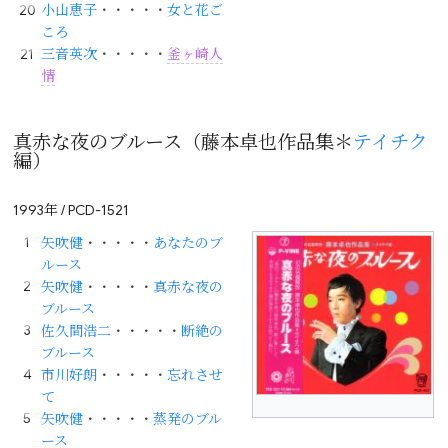
小山恵子
・・・・・
女と花ご
ころ
三音英次
・・・・・
釜ヶ崎人
情
真赤な夜のブルース（藤本卓也作品集＊
テイチク
編）
1993年 / PCD-1521
矢吹健
・・・・・
あなたのブ
ルース
矢吹健
・・・・・
真赤な夜の
ブルース
佐久間浩二
・・・・・
断絶の
ブルース
市川好朗
・・・・・
忘れさせ
て
矢吹健
・・・・・
蒸発のブル
ース