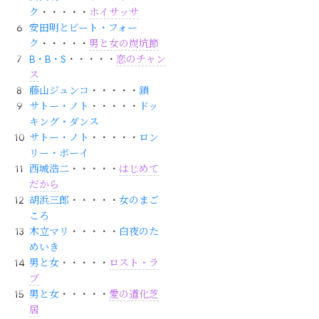
ク
・・・・・
ホイサッサ
安田明とビート・フォー
ク
・・・・・
男と女の炭坑節
B・B・S
・・・・・
恋のチャン
ス
藤山ジュンコ
・・・・・
鎖
サトー・ノト
・・・・・
ドッ
キング・ダンス
サトー・ノト
・・・・・
ロン
リー・ボーイ
西城浩二
・・・・・
はじめて
だから
胡浜三郎
・・・・・
女のまご
ころ
木立マリ
・・・・・
白夜のた
めいき
男と女
・・・・・
ロスト・ラ
ブ
男と女
・・・・・
愛の道化芝
居