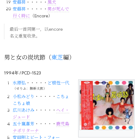
安藤昇
・・・・・
黒犬
安藤昇
・・・・・
男が死んで
行く時に
（Encore）
最后一首同第一，以encore
名义重复收录。
男と女の炭坑節（
東芝
編）
1994年 / PCD-1523
水原弘
・・・・・
ど根性一代
（せりふ：勝新太郎）
小松みどり
・・・・・
こちょ
こちょ娘
広川あけみ
・・・・・
ヘイ・
ジュード
五十嵐喜芳
・・・・・
鹿児島
ナポリターナ
安田明とビート・フォー