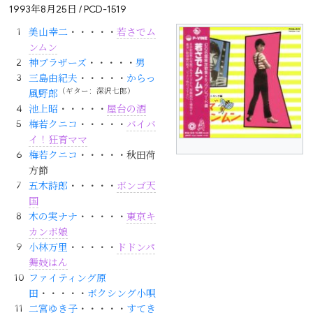
1993年8月25日 / PCD-1519
美山幸二
・・・・・
若さでム
ンムン
神ブラザーズ
・・・・・
男
三島由紀夫
・・・・・
からっ
（ギター：深沢七郎）
風野郎
池上昭
・・・・・
屋台の酒
梅若クニコ
・・・・・
バイバ
イ！狂育ママ
梅若クニコ
・・・・・秋田荷
方節
五木詩郎
・・・・・
ボンゴ天
国
木の実ナナ
・・・・・
東京キ
カンボ娘
小林万里
・・・・・
ドドンパ
舞妓はん
ファイティング原
田
・・・・・
ボクシング小唄
二宮ゆき子
・・・・・
すてき