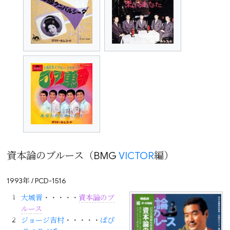
資本論のブルース（BMG
VICTOR
編）
1993年 / PCD-1516
大城晋
・・・・・
資本論のブ
ルース
ジョージ吉村
・・・・・
ぱぴ