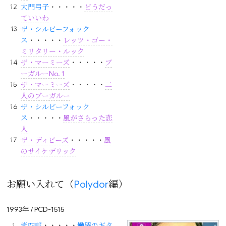
大門弓子
・・・・・
どうだっ
ていいわ
ザ・シルビーフォック
ス
・・・・・
レッツ・ゴー・
ミリタリー・ルック
ザ・マーミーズ
・・・・・
ブ
ーガルーNo. 1
ザ・マーミーズ
・・・・・
二
人のブーガルー
ザ・シルビーフォック
ス
・・・・・
風がさらった恋
人
ザ・ディビーズ
・・・・・
風
のサイケデリック
お願い入れて（
Polydor
編）
1993年 / PCD-1515
紫四郎
・・・・・
慟哭のギタ