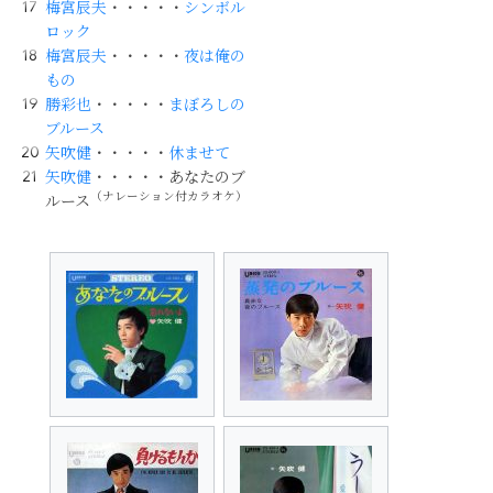
梅宮辰夫
・・・・・
シンボル
ロック
梅宮辰夫
・・・・・
夜は俺の
もの
勝彩也
・・・・・
まぼろしの
ブルース
矢吹健
・・・・・
休ませて
矢吹健
・・・・・あなたのブ
（ナレーション付カラオケ）
ルース