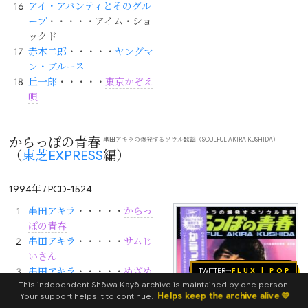
アイ・アバンティとそのグル
ープ
・・・・・アイム・ショ
ックド
赤木二郎
・・・・・
ヤングマ
ン・ブルース
丘一郎
・・・・・
東京かぞえ
唄
からっぽの青春
串田アキラの爆発するソウル歌謡（SOULFUL AKIRA KUSHIDA）
（
東芝
EXPRESS
編）
1994年 / PCD-1524
串田アキラ
・・・・・
からっ
ぽの青春
串田アキラ
・・・・・
サムじ
いさん
Twitter
FLUX | pop
→
串田アキラ
・・・・・
めざめ
This independent Shōwa Kayō archive is maintained by one person.
串田アキラ
・・・・・
果てし
Helps keep the archive alive 💛
Your support helps it to continue.
なき旅