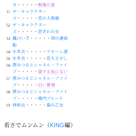
オ
・・・・・
戦場の星
ザ・キャラクター
ズ
・・・・・
恋の人魚姫
ザ・キャラクター
ズ
・・・・・
窓ぎわの女
鳳けい子
・・・・・
雨の連絡
船
水木炎
・・・・・
アモーレ港
水木炎
・・・・・
恋人さがし
原みつるとシャネル・ファイ
ブ
・・・・・
信ずる他にない
原みつるとシャネル・ファイ
ブ
・・・・・
白い慕情
原みつるとシャネル・ファイ
ブ
・・・・・
稚内ブルース
林和也
・・・・・
島の乙女
若さでムンムン（
KING
編）