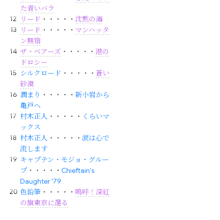
た青いバラ
リード
・・・・・
沈黙の海
リード
・・・・・
マンハッタ
ン無宿
ザ・ベアーズ
・・・・・
港の
ドロシー
シルクロード
・・・・・
蒼い
砂漠
潤まり
・・・・・
新小岩から
亀戸へ
村木正人
・・・・・
くらいマ
ックス
村木正人
・・・・・
涙は心で
流します
キャプテン・モジョ・グルー
プ
・・・・・
Chieftain's
Daughter '79
色鉛筆
・・・・・
嗚呼！深紅
の旗東京に還る