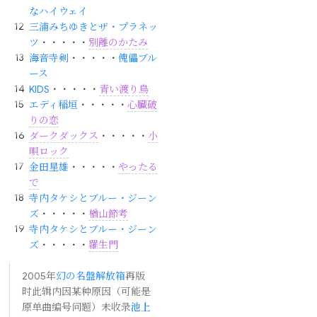
なハイウェイ
三浦みちゆきとザ・プラネッ
ツ
・・・・・
別離のかたみ
海音寺剣
・・・・・
傀儡ブル
ース
KIDS
・・・・・
青い渡り鳥
エディ稲垣
・・・・・
心臓破
りの恋
ダークダックス
・・・・・
小
唄ロック
金田星雄
・・・・・
やったる
で
寺内タケシとブルー・ジーン
ズ
・・・・・
楢山節考
寺内タケシとブルー・ジーン
ズ
・・・・・
羅生門
2005年
幻の名盤解放箱
再版
时此辑内因某种原因（可能是
原单曲编号问题）未收录
池上