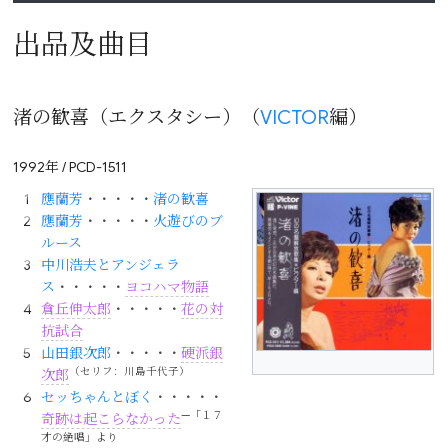
出品及曲目
渚の歓喜（エクスタシー）（
VICTOR
編）
1992年 / PCD-1511
應蘭芳
・・・・・
渚の歓喜
應蘭芳
・・・・・
火遊びのブ
ルース
中川浩夫とアンジェラ
ス
・・・・・
ヨコハマ物語
倉丘伸太郎
・・・・・
花の対
抗試合
山田銀次郎
・・・・・
硬派銀
（セリフ：川島千代子）
次郎
セッちゃんとぼく
・・・・・
—「１７
奇跡は起こらなかった
才の絶唱」より