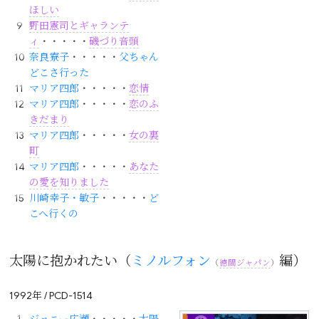
ほしい
野田憲司とギャランテ
ィ
・・・・・
磯づり音頭
奈良寮子
・・・・・
父ちゃん
どこさ行った
マリア四郎
・・・・・
恋情
マリア四郎
・・・・・
恋のふ
きだまり
マリア四郎
・・・・・
女の裏
町
マリア四郎
・・・・・
あなた
の愛を知りました
川崎幸子・敏子
・・・・・
ど
こへ行くの
太陽に抱かれたい（
ミノルフォン
編）
（
徳間ジャパン
）
1992年 / PCD-1514
ジョニー広瀬
・・・・・
太陽