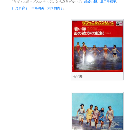
“ちびっこポップスシリーズ”。
ともだちグループ
：
嶋崎由理
、
堀江美都子
、
山尾百合子
、
中島明美
、
大江由貴子
。
若い海