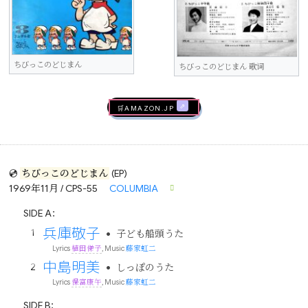
ちびっこのどじまん
ちびっこのどじまん 歌词
🛒AMAZON.jp
💿
ちびっこのどじまん
(EP)
1969年11月 / CPS-55
COLUMBIA
SIDE A：
兵庫敬子
•
子ども船頭うた
Lyrics
植田俤子
, Music
藤家虹二
中島明美
•
しっぽのうた
Lyrics
保富康午
, Music
藤家虹二
SIDE B：