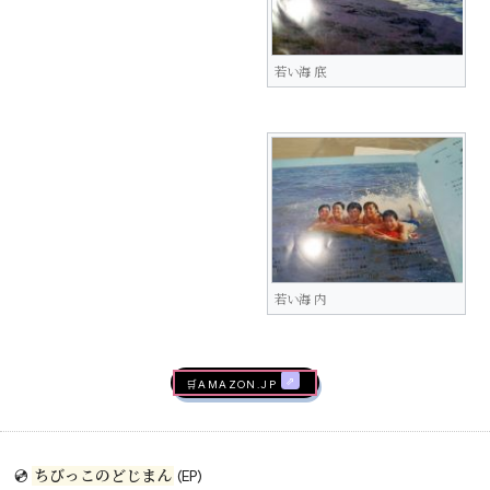
若い海 底
若い海 内
🛒AMAZON.jp
💿
ちびっこのどじまん
(EP)