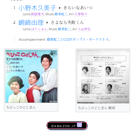
小野木久美子
•
きらいなあいつ
Lyrics
阪田寛夫
, Music
藤家虹二
, Arr.
江草啓介
嶋崎由理
•
さよなら失敗くん
Lyrics
ほりじゅん
, Music
藤家虹二
, Arr.
小山恭弘
Accompaniment:
藤家虹二とCOZYポップス・オーケストラ
。
ちびっこのどじまん
ちびっこのどじまん 歌词
🛒AMAZON.jp