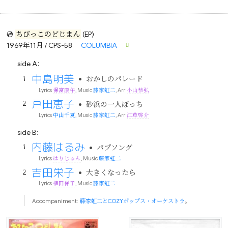
💿
ちびっこのどじまん
(EP)
1969年11月 / CPS-58
COLUMBIA
side A：
中島明美
•
おかしのパレード
Lyrics
保富康午
, Music
藤家虹二
, Arr.
小山恭弘
戸田恵子
•
砂浜の一人ぼっち
Lyrics
中山千夏
, Music
藤家虹二
, Arr.
江草啓介
side B：
内藤はるみ
•
パプソング
Lyrics
はりじゅん
, Music
藤家虹二
吉田栄子
•
大きくなったら
Lyrics
植田俤子
, Music
藤家虹二
Accompaniment:
藤家虹二とCOZYポップス・オーケストラ
。