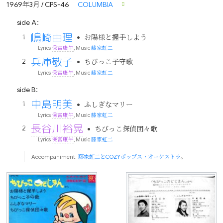
1969年3月 / CPS-46
COLUMBIA
side A：
嶋崎由理
•
お陽様と握手しよう
Lyrics
保富康午
, Music
藤家虹二
兵庫敬子
•
ちびっこ子守歌
Lyrics
保富康午
, Music
藤家虹二
side B：
中島明美
•
ふしぎなマリー
Lyrics
保富康午
, Music
藤家虹二
長谷川裕晃
•
ちびっこ探偵団々歌
Lyrics
保富康午
, Music
藤家虹二
Accompaniment:
藤家虹二とCOZYポップス・オーケストラ
。