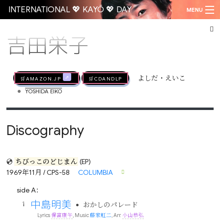
INTERNATIONAL 💖 KAYŌ 💖 DAY
MENU
吉田栄子
Go
🛒AMAZON.jp
🛒CDandLP
よしだ・えいこ
•
YOSHIDA EIKO
Discography
💿
ちびっこのどじまん
(EP)
1969年11月 / CPS-58
COLUMBIA
side A：
中島明美
•
おかしのパレード
Lyrics
保富康午
, Music
藤家虹二
, Arr.
小山恭弘