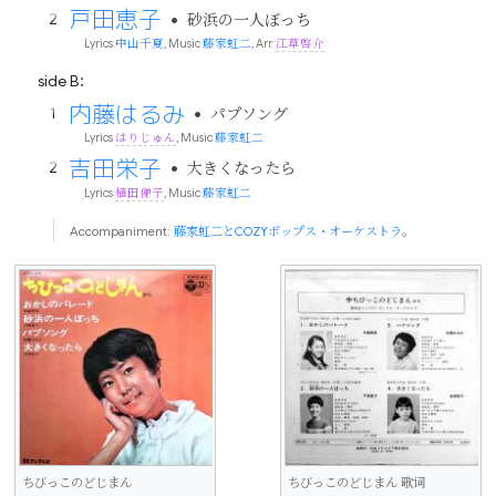
戸田恵子
•
砂浜の一人ぼっち
Lyrics
中山千夏
, Music
藤家虹二
, Arr.
江草啓介
side B：
内藤はるみ
•
パプソング
Lyrics
はりじゅん
, Music
藤家虹二
吉田栄子
•
大きくなったら
Lyrics
植田俤子
, Music
藤家虹二
Accompaniment:
藤家虹二とCOZYポップス・オーケストラ
。
ちびっこのどじまん
ちびっこのどじまん 歌词