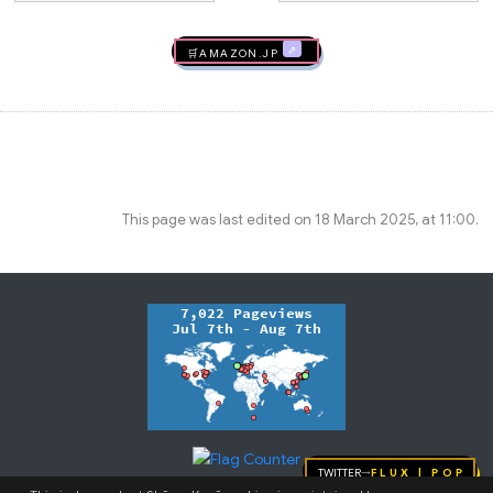
🛒AMAZON.jp
This page was last edited on 18 March 2025, at 11:00.
Twitter
FLUX | pop
→