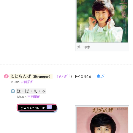
第一印象
えとらんぜ
1978年
/ TP-10446
東芝
A
（Étranger）
Music
吉田拓郎
ほ・ほ・え・み
B
Music
吉田拓郎
🛒AMAZON.jp