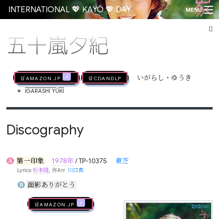
INTERNATIONAL 💖 KAYŌ 💖 DAY
MENU
五十嵐夕紀
Go
🛒AMAZON.jp
🛒CDandLP
いがらし・ゆうき
•
IGARASHI YÛKI
Discography
第一印象
1978年
/ TP-10375
東芝
A
Lyrics
松本隆
, 作Arr.
川口真
面影ありがとう
B
🛒AMAZON.jp