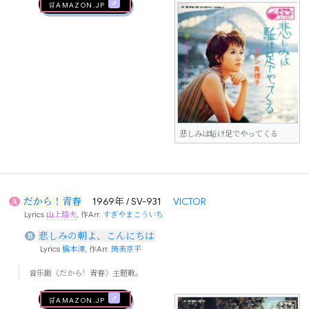
🛒AMAZON.jp
悲しみは駈け足でやってくる
だから！青春
1969年 / SV-931
VICTOR
A
Lyrics
山上路夫
, 作Arr.
すぎやまこういち
悲しみの朝よ、こんにちは
B
Lyrics
橋本淳
, 作Arr.
筒美京平
音乐剧《だから！青春》主题歌。
🛒AMAZON.jp