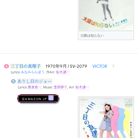
太陽は知らない
三丁目の真理子
1970年9月 / SV-2079
VICTOR
A
Lyrics
みなみらんぼう
, 作Arr.
船木謙一
ありし日のジョー
B
Lyrics
鹿倉義一
, Music
豊原静子
, Arr.
船木謙一
🛒AMAZON.jp