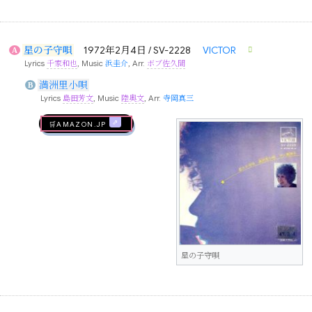
星の子守唄
1972年2月4日 / SV-2228
VICTOR
A
Lyrics
千家和也
, Music
浜圭介
, Arr.
ボブ佐久間
満洲里小唄
B
Lyrics
島田芳文
, Music
陸奥文
, Arr.
寺岡真三
🛒AMAZON.jp
星の子守唄