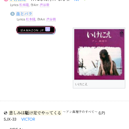
Lyrics
松本隆
, 作Arr.
渋谷毅
血とバラ
B
Lyrics
松本隆
, 作Arr.
渋谷毅
🛒AMAZON.jp
いけにえ
～アン真理子のすべて～
💿
悲しみは駈け足でやってくる
(LP)
SJX-33
VICTOR