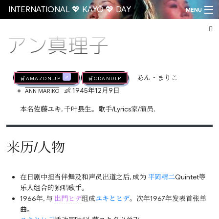
INTERNATIONAL 💖 KAYŌ 💖 DAY
MENU
アン真理子
Go
🛒AMAZON.jp
🛒CDandLP
あん・まりこ
•
👶 1945年12月9日
ANN MARIKO
本名
佐藤ユキ
, 千叶县生。歌手/Lyrics家/演员.
来历/人物
在日剧中担当伴舞及和声员出道之后, 成为
平岡精二
Quintet等
乐人组合的独唱歌手。
1966年, 与
出門ヒデ
组成
ユキとヒデ
。次年1967年发表首张单
曲。