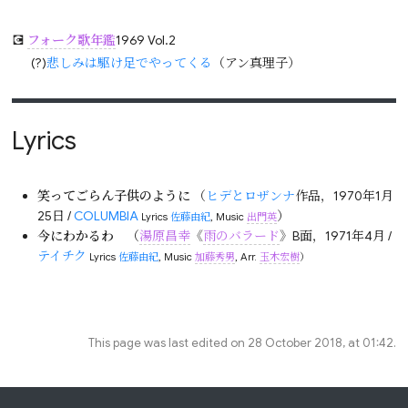
💽
フォーク歌年鑑
1969 Vol.2
(?)
悲しみは駆け足でやってくる
（アン真理子）
Lyrics
笑ってごらん子供のように
（
ヒデとロザンナ
作品，1970年1月
25日 /
COLUMBIA
）
Lyrics
佐藤由紀
, Music
出門英
今にわかるわ
（
湯原昌幸
《
雨のバラード
》B面，1971年4月 /
テイチク
Lyrics
佐藤由紀
, Music
加藤秀男
, Arr.
玉木宏樹
）
This page was last edited on 28 October 2018, at 01:42.