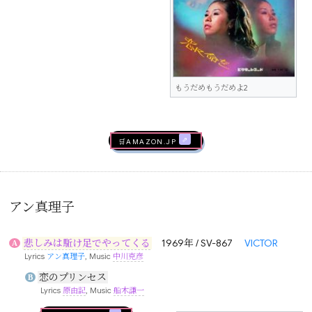
もうだめもうだめよ2
🛒AMAZON.jp
アン真理子
悲しみは駈け足でやってくる
1969年 / SV-867
VICTOR
A
Lyrics
アン真理子
, Music
中川克彦
恋のプリンセス
B
Lyrics
原由記
, Music
船木謙一