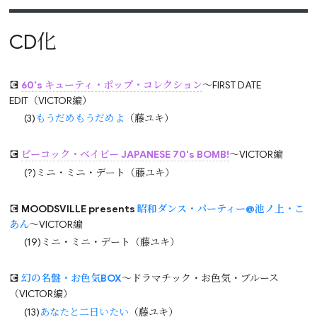
CD化
💽
60's キューティ・ポップ・コレクション
～FIRST DATE
EDIT（VICTOR編）
(3)
もうだめもうだめよ
（藤ユキ）
💽
ピーコック・ベイビー JAPANESE 70's BOMB!
～VICTOR編
(?)ミニ・ミニ・デート（藤ユキ）
💽
MOODSVILLE presents
昭和ダンス・パーティー@池ノ上・こ
あん
～VICTOR編
(19)ミニ・ミニ・デート（藤ユキ）
💽
幻の名盤・お色気BOX
～ドラマチック・お色気・ブルース
（VICTOR編）
(13)
あなたと二日いたい
（藤ユキ）