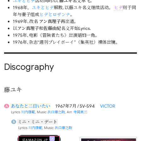
ユキとヒデ
活动同时/以
藤ユキ
名义单飞。
1968年，
ユキとヒデ
解散, 以藤ユキ名义继续活动。
ヒデ
则于同
年与妻子组成
ヒデとロザンナ
。
1969年, 改名
アン真理子
再出道。
以
アン真理子
和
佐藤由紀
名义开始Lyrics.
1975年, 电影《冒険者たち》出演娼妇一角。
1976年, 杂志“週刊プレイボーイ”（集英社）裸体出镜。
Discography
藤ユキ
あなたと二日いたい
1967年7月 / SV-594
VICTOR
A
Lyrics
川内康範
, Music
浜口庫之助
, Arr.
寺岡真三
ミニ・ミニ・デート
B
Lyrics
川内康範
, Music
浜口庫之助
🛒AMAZON.jp