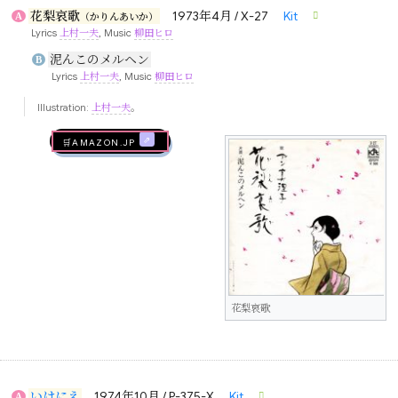
花梨哀歌
1973年4月 / X-27
Kit
A
（かりんあいか）
Lyrics
上村一夫
, Music
柳田ヒロ
泥んこのメルヘン
B
Lyrics
上村一夫
, Music
柳田ヒロ
Illustration:
上村一夫
。
🛒AMAZON.jp
花梨哀歌
いけにえ
1974年10月 / P-375-X
Kit
A