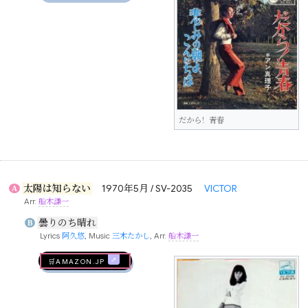
だから！青春
太陽は知らない
1970年5月 / SV-2035
VICTOR
A
Arr.
船木謙一
曇りのち晴れ
B
Lyrics
阿久悠
, Music
三木たかし
, Arr.
船木謙一
🛒AMAZON.jp