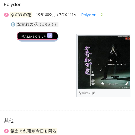
Polydor
ながれの花
1981年9月 / 7DX 1116
Polydor
A
ながれの花
B
（カラオケ）
🛒AMAZON.jp
ながれの花
其他
気まぐれ雨が今日も降る
A