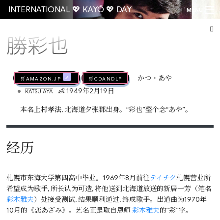
INTERNATIONAL 💖 KAYŌ 💖 DAY
MENU
勝彩也
Go
🛒AMAZON.jp
🛒CDandLP
かつ・あや
•
👶 1949年2月19日
KATSU AYA
本名
上村孝法
, 北海道夕张郡出身。“彩也”整个念“あや”。
经历
札幌市东海大学第四高中毕业。1969年8月前往
テイチク
札幌营业所
希望成为歌手, 所长认为可造, 将他送到北海道放送的新居一芳（笔名
彩木雅夫
）处接受测试, 结果顺利通过, 终成歌手。出道曲为1970年
10月的《恋あざみ》。艺名正是取自恩师
彩木雅夫
的“彩”字。