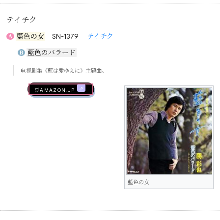
テイチク
藍色の女
SN-1379
テイチク
A
藍色のバラード
B
电视剧集《藍は愛ゆえに》主题曲。
🛒AMAZON.jp
藍色の女