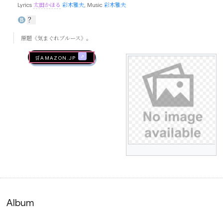
Lyrics
太田かほる
彩木雅夫
, Music
彩木雅夫
？
B
原题《気まぐれブルース》。
🛒AMAZON.jp
Album