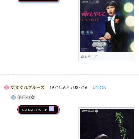
命もやして
気まぐれブルース
1971年6月 / US-716
UNION
A
明日の女
B
🛒AMAZON.jp