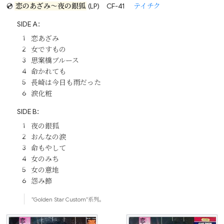
💿
恋のあざみ～夜の銀狐
(LP)
CF-41
テイチク
SIDE A：
恋あざみ
女ですもの
思案橋ブルース
命かれても
長崎は今日も雨だった
涙化粧
SIDE B：
夜の銀狐
おんなの涙
命もやして
女のみち
女の意地
怨み節
“Golden Star Custom”系列。