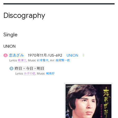
Discography
Single
UNION
恋あざみ
1970年11月 / US-692
UNION
A
Lyrics
泉淳三
, Music
彩木雅夫
, Arr.
森岡賢一郎
昨日・今日・明日
B
Lyrics
みずの稔
, Music
城美好