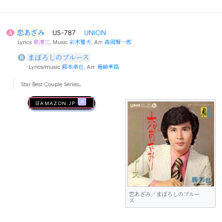
恋あざみ
US-787
UNION
A
Lyrics
泉淳三
, Music
彩木雅夫
, Arr.
森岡賢一郎
まぼろしのブルース
B
Lyrics/music
藤本卓也
, Arr.
竜崎孝路
Star Best Couple Series。
🛒AMAZON.jp
恋あざみ／まぼろしのブルー
ス