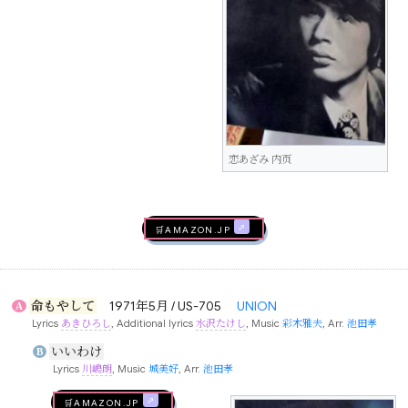
恋あざみ 内页
🛒AMAZON.jp
命もやして
1971年5月 / US-705
UNION
A
Lyrics
あきひろし
, Additional lyrics
水沢たけし
, Music
彩木雅夫
, Arr.
池田孝
いいわけ
B
Lyrics
川嶋朗
, Music
城美好
, Arr.
池田孝
🛒AMAZON.jp