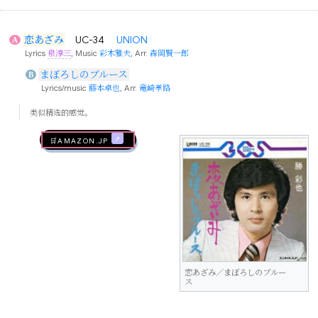
恋あざみ
UC-34
UNION
A
Lyrics
泉淳三
, Music
彩木雅夫
, Arr.
森岡賢一郎
まぼろしのブルース
B
Lyrics/music
藤本卓也
, Arr.
竜崎孝路
类似精选的感觉。
🛒AMAZON.jp
恋あざみ／まぼろしのブルー
ス