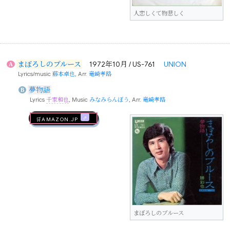
人恋しくて物悲しく
まぼろしのブルース
1972年10月 / US-761
UNION
A
Lyrics/music
藤本卓也
, Arr.
竜崎孝路
夢物語
B
Lyrics
千家和也
, Music
みなみらんぼう
, Arr.
竜崎孝路
🛒AMAZON.jp
まぼろしのブルース