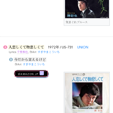
気まぐれブルース
人恋しくて物悲しくて
1972年 / US-731
UNION
A
Lyrics
千家和也
, 作Arr.
すぎやまこういち
今だから言えるけど
B
作Arr.
すぎやまこういち
🛒AMAZON.jp