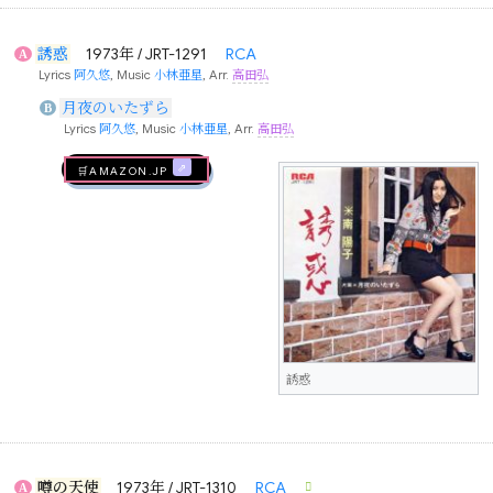
誘惑
1973年 / JRT-1291
RCA
A
Lyrics
阿久悠
, Music
小林亜星
, Arr.
高田弘
月夜のいたずら
B
Lyrics
阿久悠
, Music
小林亜星
, Arr.
高田弘
🛒AMAZON.jp
誘惑
噂の天使
1973年 / JRT-1310
RCA
A