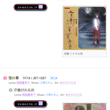
🛒AMAZON.jp
京都うすずみ色
雪の華
1974 / JRT-1387
RCA
A
Lyrics
岡田冨美子
, Music
三木たかし
, Arr.
あかのたちお
夕焼けかもめ
B
Lyrics
岡田冨美子
, Music
三木たかし
, Arr.
あかのたちお
🛒AMAZON.jp