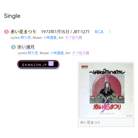
Single
赤い花まつり
1973年1月15日 / JRT-1271
RCA
A
Lyrics
阿久悠
, Music
小林亜星
, Arr.
ボブ佐久間
赤い満月
B
Lyrics
阿久悠
, Music
小林亜星
, Arr.
ボブ佐久間
🛒AMAZON.jp
赤い花まつり