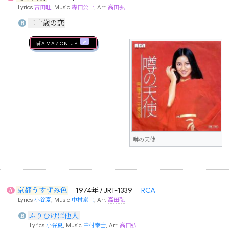
Lyrics
吉田旺
, Music
森田公一
, Arr.
高田弘
二十歳の恋
B
🛒AMAZON.jp
噂の天使
京都うすずみ色
1974年 / JRT-1339
RCA
A
Lyrics
小谷夏
, Music
中村泰士
, Arr.
高田弘
ふりむけば他人
B
Lyrics
小谷夏
, Music
中村泰士
, Arr.
高田弘