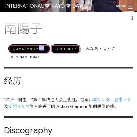
INTERNATIONAL 💖 KAYŌ 💖 DAY
MENU
南陽子
Go
🛒AMAZON.jp
🛒CDandLP
みなみ・ようこ
•
MINAMI YŌKO
经历
“スター誕生！”第４届决选大会上优胜。继承
山本リンダ
、
夏木マリ
及
安西マリア
等人完善了的 Action Glamour 华丽偶像路线。
Discography