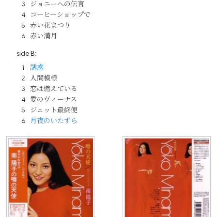
ジョニーへの伝言
コーヒーショップで
赤い花まつり
赤い満月
side B：
誘惑
人間模様
恋は燃えている
愛のヴィーナス
ジェット最終便
月夜のいたずら