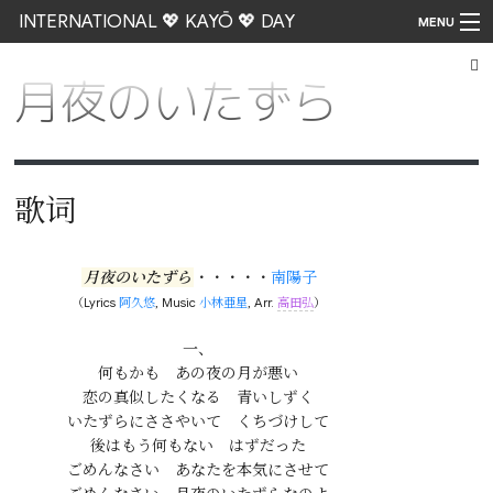
INTERNATIONAL 💖 KAYŌ 💖 DAY
MENU
月夜のいたずら
Go
歌词
月夜のいたずら
・・・・・
南陽子
（Lyrics
阿久悠
, Music
小林亜星
, Arr.
高田弘
）
一、

何もかも　あの夜の月が悪い

恋の真似したくなる　青いしずく

いたずらにささやいて　くちづけして

後はもう何もない　はずだった

ごめんなさい　あなたを本気にさせて
