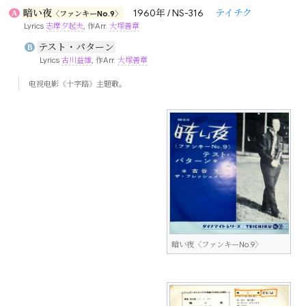
暗い夜
1960年 / NS-316
テイチク
A
〈ファンキーNo.9〉
Lyrics
志摩夕起夫
, 作Arr.
大塚善章
テスト・パターン
B
Lyrics
古川益雄
, 作Arr.
大塚善章
电视电影《十字路》主题歌。
暗い夜〈ファンキーNo.9〉