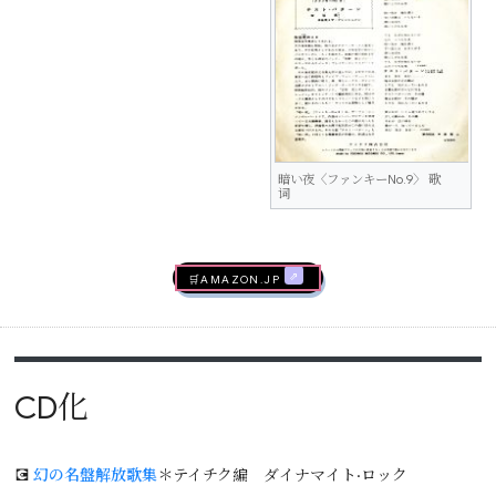
暗い夜〈ファンキーNo.9〉 歌
词
🛒AMAZON.jp
CD化
💽
幻の名盤解放歌集
＊テイチク編 ダイナマイト·ロック