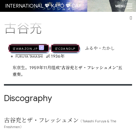
INTERNATIONAL 💖 KAYŌ 💖 DAY
MENU
古谷充
Go
🛒AMAZON.jp
🛒CDandLP
ふるや・たかし
•
👶 1936年
FURUYA TAKASHI
东京生。1959年11月组成“
古谷充とザ・フレッシュメン
”五
重奏。
Discography
古谷充とザ・フレッシュメン
（Takashi Furuya & The
Freshmen）