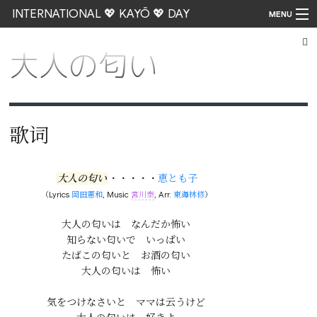
INTERNATIONAL 💖 KAYŌ 💖 DAY
MENU
大人の匂い
Go
歌词
大人の匂い
・・・・・
恵とも子
（Lyrics
岡田憲和
, Music
宮川泰
, Arr.
東海林修
）
大人の匂いは　なんだか怖い

知らない匂いで　いっぱい

たばこの匂いと　お酒の匂い

大人の匂いは　怖い

気をつけなさいと　ママは云うけど
