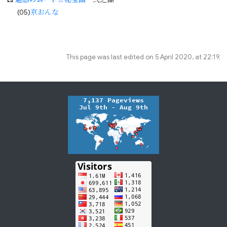
(05)
京おんな
This page was last edited on 5 April 2020, at 22:19.