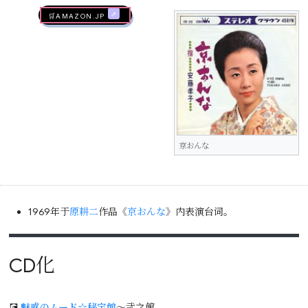
🛒AMAZON.jp
京おんな
1969年于
原耕二
作品《
京おんな
》内表演台词。
CD化
💽
魅惑のムード☆秘宝館
～弐之館