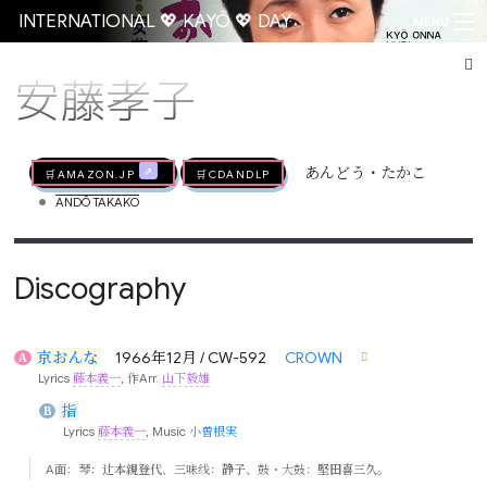
INTERNATIONAL 💖 KAYŌ 💖 DAY
MENU
安藤孝子
Go
🛒AMAZON.jp
🛒CDandLP
あんどう・たかこ
•
ANDŌ TAKAKO
Discography
京おんな
1966年12月 / CW-592
CROWN
A
Lyrics
藤本義一
, 作Arr.
山下毅雄
指
B
Lyrics
藤本義一
, Music
小曽根実
A面：琴：
辻本親登代
、三味线：
静子
、鼓・大鼓：
堅田喜三久
。