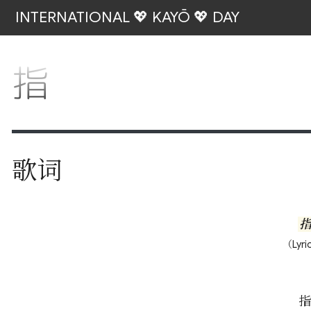
INTERNATIONAL 💖 KAYŌ 💖 DAY
指
歌词
（Lyri
指