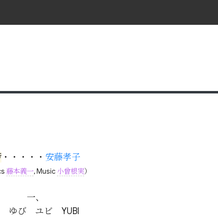
指
・・・・・
安藤孝子
cs
藤本義一
, Music
小曾根実
）
一、

　ゆび　ユビ　YUBI
