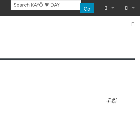
Go
What links her
Log in
Related chang
Special pages
Printable vers
Permanent lin
手指
Page informat
Recent chang
Help