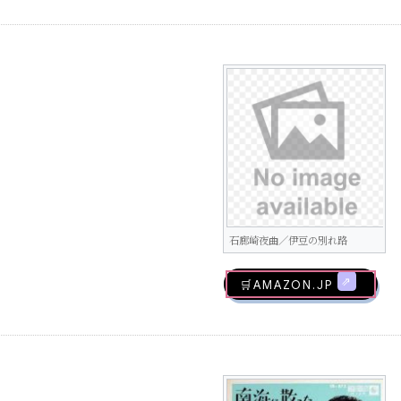
石廊崎夜曲／伊豆の別れ路
🛒AMAZON.jp