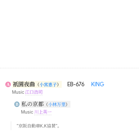
祇園夜曲
EB-676
KING
A
（
小宮恵子
）
Music
江口浩司
私の京都
B
（
小林万里
）
Music
川上英一
“京阪自動車K.K協賛”。