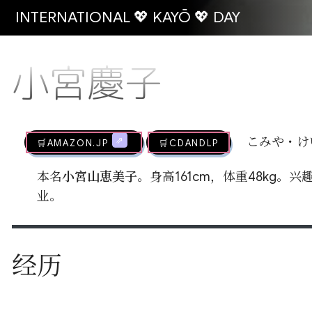
INTERNATIONAL 💖 KAYŌ 💖 DAY
小宮慶子
🛒AMAZON.jp
🛒CDandLP
こみや・け
本名
小宮山恵美子
。身高161cm，体重48kg
业。
经历