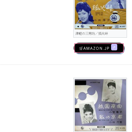
津軽の三男坊／狐火峠
🛒AMAZON.jp