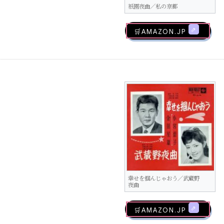
祇園夜曲／私の京都
🛒AMAZON.jp
幸せを掴んじゃおう／武蔵野
夜曲
🛒AMAZON.jp