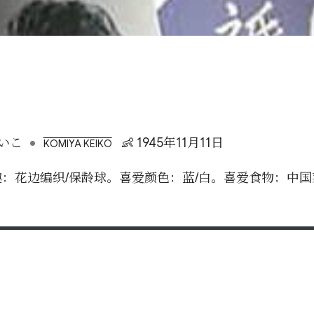
•
いこ
👶 1945年11月11日
KOMIYA KEIKO
。兴趣：花边编织/保龄球。喜爱颜色：蓝/白。喜爱食物：中