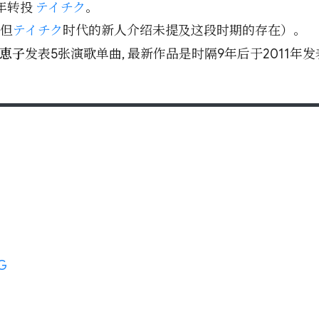
9年转投
テイチク
。
但
テイチク
时代的新人介绍未提及这段时期的存在）。
恵子
发表5张演歌单曲, 最新作品是时隔9年后于2011
G