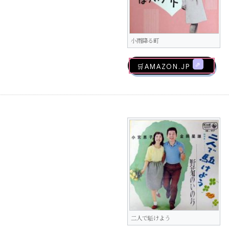
小雨降る町
🛒AMAZON.jp
二人で駈けよう