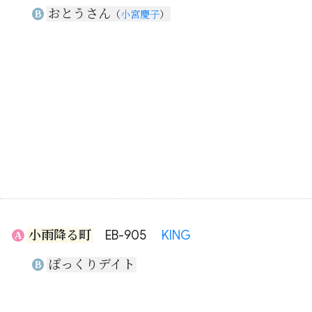
おとうさん
B
（
小宮慶子
）
小雨降る町
EB-905
KING
A
ぽっくりデイト
B