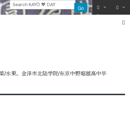
Go
What links her
Log in
Related chang
Special pages
Printable vers
国菜/水果。金泽市北陆学院/东京中野堀越高中毕
Permanent lin
Page informat
Recent chang
Help