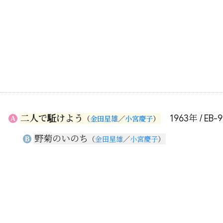
二人で駈けよう
1963年 / EB-9
A
（
金田星雄
／
小宮慶子
）
野菊のいのち
B
（
金田星雄
／
小宮慶子
）