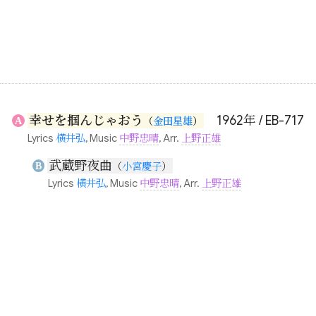
幸せを掴んじゃおう
1962年 / EB-717
A
（
金田星雄
）
Lyrics
横井弘
, Music
中野忠晴
, Arr.
上野正雄
武蔵野夜曲
B
（
小宮慶子
）
Lyrics
横井弘
, Music
中野忠晴
, Arr.
上野正雄