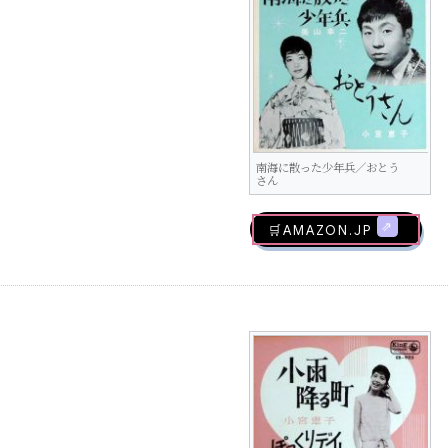
南海に散った少年兵／おとう
さん
🛒AMAZON.jp