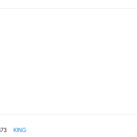
873
KING