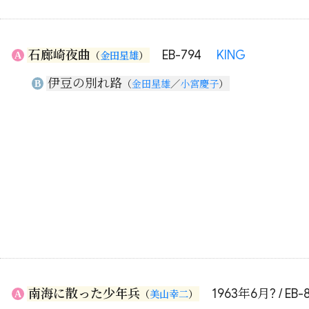
石廊崎夜曲
EB-794
KING
A
（
金田星雄
）
伊豆の別れ路
B
（
金田星雄
／
小宮慶子
）
南海に散った少年兵
1963年6月? / EB-
A
（
美山幸二
）