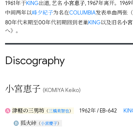
1961年于
KING
出道, 艺名
小宮恵子
, 1967年离开。196
中间两年以
峰夕紀子
为名在
COLUMBIA
发表单曲两张（
80年代末期至00年代初期回到老巢
KING
以及旧名
小宮
へ》。
Discography
小宮恵子
(KOMIYA Keiko)
津軽の三男坊
1962年 / EB-642
KIN
A
（
三橋美智也
）
狐火峠
B
（
小宮慶子
）