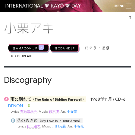
INTERNATIONAL 💖 KAYŌ 💖 DAY
MENU
小栗アキ
Go
🛒AMAZON.jp
🛒CDandLP
おぐり・あき
•
OGURI AKI
Discography
雨に別れて
1968年11月 / CD-6
A
（The Rain of Bidding Farewell）
DENON
Lyrics
有馬三恵子
, Music
鈴木淳
, Arr.
小谷充
花のめざめ
B
（My Love is in Your Arms）
Lyrics
山上路夫
, Music
川口元義
, Arr.
小谷充