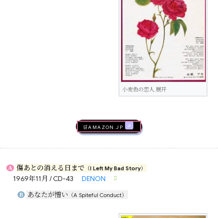
小麦色の恋人 展开
🛒AMAZON.jp
傷あとの消える日まで
A
（I Left My Bad Story）
1969年11月 / CD-43
DENON
あなたが憎い
B
（A Spiteful Conduct）