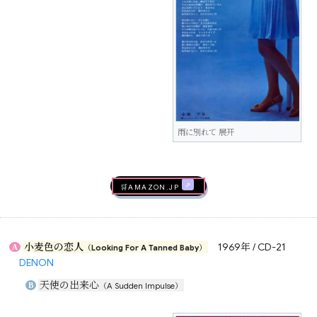
雨に別れて 展开
🛒AMAZON.jp
小麦色の恋人
1969年 / CD-21
A
（Looking For A Tanned Baby）
DENON
天使の出来心
B
（A Sudden Impulse）