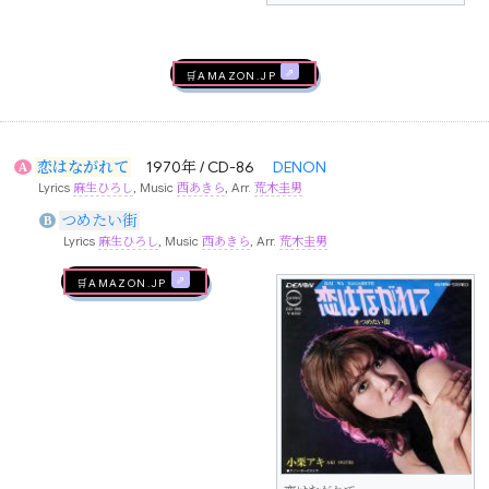
🛒AMAZON.jp
恋はながれて
1970年 / CD-86
DENON
A
Lyrics
麻生ひろし
, Music
西あきら
, Arr.
荒木圭男
つめたい街
B
Lyrics
麻生ひろし
, Music
西あきら
, Arr.
荒木圭男
🛒AMAZON.jp