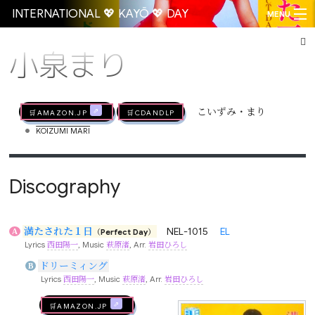
INTERNATIONAL 💖 KAYŌ 💖 DAY
MENU
小泉まり
Go
🛒AMAZON.jp
🛒CDandLP
こいずみ・まり
•
KOIZUMI MARI
Discography
満たされた１日
NEL-1015
EL
A
（Perfect Day）
Lyrics
西田陽一
, Music
萩原渚
, Arr.
岩田ひろし
ドリーミィング
B
Lyrics
西田陽一
, Music
萩原渚
, Arr.
岩田ひろし
🛒AMAZON.jp