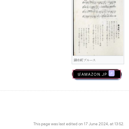
錦糸町ブルース
🛒AMAZON.jp
This page was last edited on 17 June 2024, at 13:52.