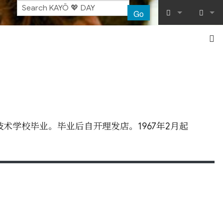
Go
What links her
Log in
Related chang
Special pages
Printable vers
技术学校毕业。毕业后自开理发店。1967年2月起
Permanent lin
Page informat
Recent chang
Help