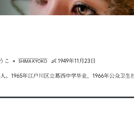
•
うこ
👶 1949年11月23日
SHIMA KYŌKO
人。1965年江户川区立葛西中学毕业，1966年公众卫生