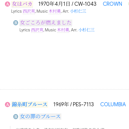
女はバカ
1970年4月1日 / CW-1043
CROWN
A
Lyrics
西沢爽
, Music
木村勇
, Arr.
小杉仁三
女ごころが燃えました
B
Lyrics
西沢爽
, Music
木村勇
, Arr.
小杉仁三
錦糸町ブルース
1969年 / PES-7113
COLUMBIA
A
女の罪のブルース
B