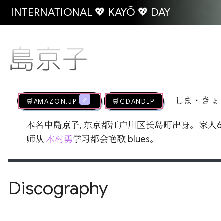
INTERNATIONAL 💖 KAYŌ 💖 DAY
島京子
🛒AMAZON.jp
🛒CDandLP
しま・きょ
本名
中島京子
, 东京都江户川区长岛町出身。家人6
师从
木村勇
学习都会艳歌 blues。
Discography