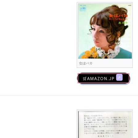
女はバカ
🛒AMAZON.jp