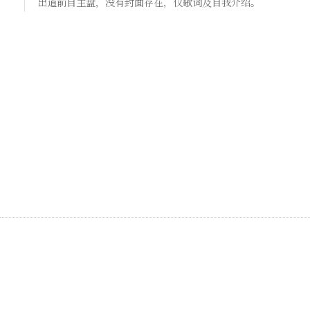
出道前自主盘，没有封面存在，仅歌词及自我介绍。