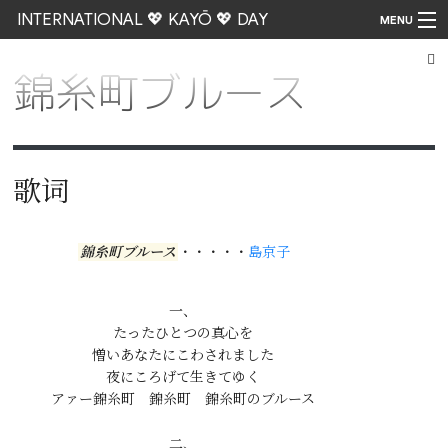
INTERNATIONAL 💖 KAYŌ 💖 DAY
MENU
錦糸町ブルース
Go
歌词
錦糸町ブルース
・・・・・
島京子
一、

たったひとつの真心を

憎いあなたにこわされました

夜にころげて生きてゆく

二、
